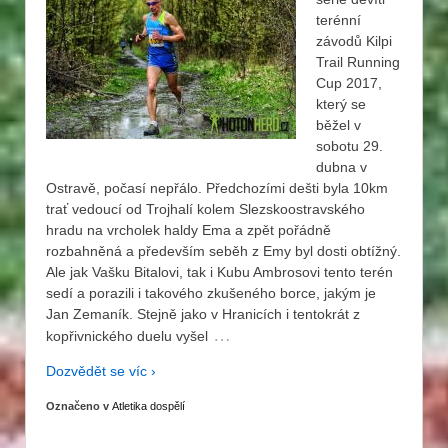
terénní
závodů Kilpi
Trail Running
Cup 2017,
který se
běžel v
sobotu 29.
dubna v
Ostravě, počasí nepřálo. Předchozími dešti byla 10km
trať vedoucí od Trojhalí kolem Slezskoostravského
hradu na vrcholek haldy Ema a zpět pořádně
rozbahněná a především seběh z Emy byl dosti obtížný.
Ale jak Vašku Bitalovi, tak i Kubu Ambrosovi tento terén
sedí a porazili i takového zkušeného borce, jakým je
Jan Zemaník. Stejně jako v Hranicích i tentokrát z
…
kopřivnického duelu vyšel
Dozvědět se víc ›
Označeno v
Atletika dospělí