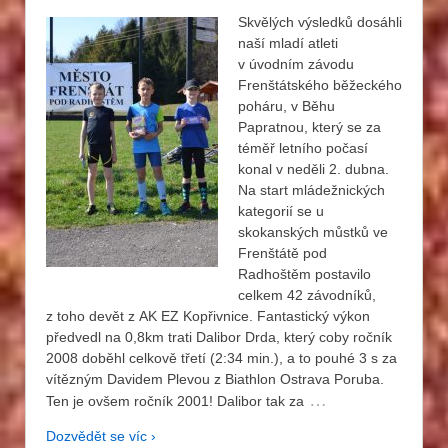
Skvělých výsledků dosáhli
naší mladí atleti
v úvodním závodu
Frenštátského běžeckého
poháru, v Běhu
Papratnou, který se za
téměř letního počasí
konal v neděli 2. dubna.
Na start mládežnických
kategorií se u
skokanských můstků ve
Frenštátě pod
Radhoštěm postavilo
celkem 42 závodníků,
z toho devět z AK EZ Kopřivnice. Fantastický výkon
předvedl na 0,8km trati Dalibor Drda, který coby ročník
2008 doběhl celkově třetí (2:34 min.), a to pouhé 3 s za
vítězným Davidem Plevou z Biathlon Ostrava Poruba.
…
Ten je ovšem ročník 2001! Dalibor tak za
Dozvědět se víc ›