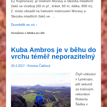
EZ Kopřivnice): je mistrem Moravy a Slezska mladších
žáků ve víceboji (60 m př., kriket, 60 m, dálka, 800 m),
2. místo obsadil na halovém mistrovství Moravy a
…
Slezska mladších žáků ve
Dozvědět se víc ›
Označeno v
Atletika pro děti
Kuba Ambros je v běhu do
vrchu téměř neporazitelný
20.4.2017
/
Kristina Čablová
Čtyři vítězství
v Lysacupu,
pět sekund
za traťovým
rekordem
Roberta
Šádka v