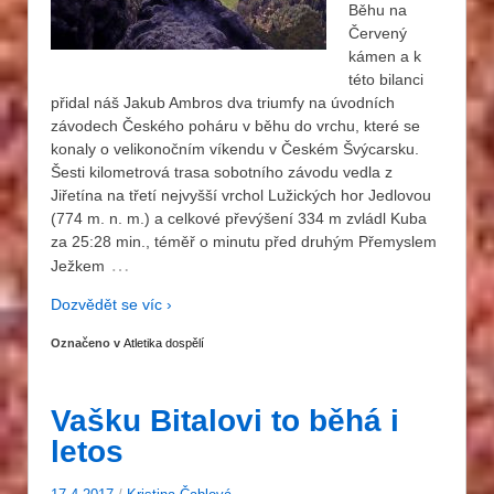
Běhu na
Červený
kámen a k
této bilanci
přidal náš Jakub Ambros dva triumfy na úvodních
závodech Českého poháru v běhu do vrchu, které se
konaly o velikonočním víkendu v Českém Švýcarsku.
Šesti kilometrová trasa sobotního závodu vedla z
Jiřetína na třetí nejvyšší vrchol Lužických hor Jedlovou
(774 m. n. m.) a celkové převýšení 334 m zvládl Kuba
za 25:28 min., téměř o minutu před druhým Přemyslem
…
Ježkem
Dozvědět se víc ›
Označeno v
Atletika dospělí
Vašku Bitalovi to běhá i
letos