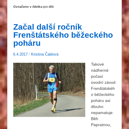
Označeno v
Atletika pro děti
Začal další ročník
Frenštátského běžeckého
poháru
6.4.2017
/
Kristina Čablová
Takové
nádherné
počasí
úvodní závod
Frenštátskéh
o běžeckého
poháru asi
dlouho
nepamatuje.
Běh
Papratnou,