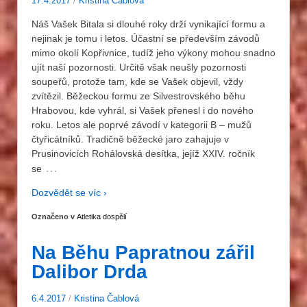
17.4.2017
/
Kristina Čablová
Náš Vašek Bitala si dlouhé roky drží vynikající formu a
nejinak je tomu i letos. Účastní se především závodů
mimo okolí Kopřivnice, tudíž jeho výkony mohou snadno
ujít naší pozornosti. Určitě však neušly pozornosti
soupeřů, protože tam, kde se Vašek objevil, vždy
zvítězil. Běžeckou formu ze Silvestrovského běhu
Hrabovou, kde vyhrál, si Vašek přenesl i do nového
roku. Letos ale poprvé závodí v kategorii B – mužů
čtyřicátníků. Tradičně běžecké jaro zahajuje v
Prusinovicích Rohálovská desítka, jejíž XXIV. ročník
…
se
Dozvědět se víc ›
Označeno v
Atletika dospělí
Na Běhu Papratnou zářil
Dalibor Drda
6.4.2017
/
Kristina Čablová