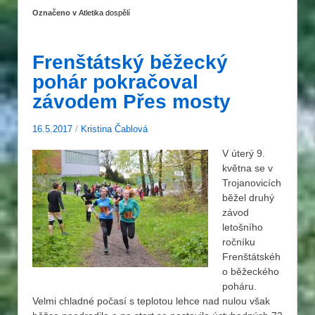
Označeno v
Atletika dospělí
Frenštátský běžecký
pohár pokračoval
závodem Přes mosty
16.5.2017
/
Kristina Čablová
V úterý 9.
května se v
Trojanovicích
běžel druhý
závod
letošního
ročníku
Frenštátskéh
o běžeckého
poháru.
Velmi chladné počasí s teplotou lehce nad nulou však