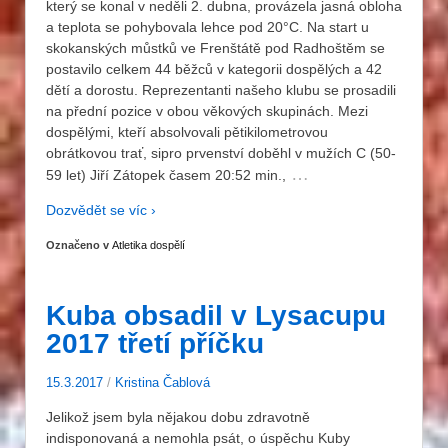
který se konal v neděli 2. dubna, provázela jasná obloha
a teplota se pohybovala lehce pod 20°C. Na start u
skokanských můstků ve Frenštátě pod Radhoštěm se
postavilo celkem 44 běžců v kategorii dospělých a 42
dětí a dorostu. Reprezentanti našeho klubu se prosadili
na přední pozice v obou věkových skupinách. Mezi
dospělými, kteří absolvovali pětikilometrovou
obrátkovou trať, sipro prvenství doběhl v mužích C (50-
…
59 let) Jiří Zátopek časem 20:52 min.,
Dozvědět se víc ›
Označeno v
Atletika dospělí
Kuba obsadil v Lysacupu
2017 třetí příčku
15.3.2017
/
Kristina Čablová
Jelikož jsem byla nějakou dobu zdravotně
indisponovaná a nemohla psát, o úspěchu Kuby