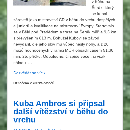
v Běhu na
Šerák, který
se konal
zároveň jako mistrovství ČR v běhu do vrchu dospělých
a juniorů a kvalifikace na mistrovství Evropy. Startovalo
se v Bělé pod Pradědem a trasa na Šerák měřila 9,5 km
s převýšením 813 m. Bohužel Kubovi se závod
nevydařil, dle jeho slov mu vůbec nešly nohy, a z 28
mužů hodnocených v rámci MČR obsadil časem 51:38
min. 25. příčku. Odpoledne, či spíše večer, si však
…
náladu
Dozvědět se víc ›
Označeno v
Atletika dospělí
Kuba Ambros si připsal
další vítězství v běhu do
vrchu