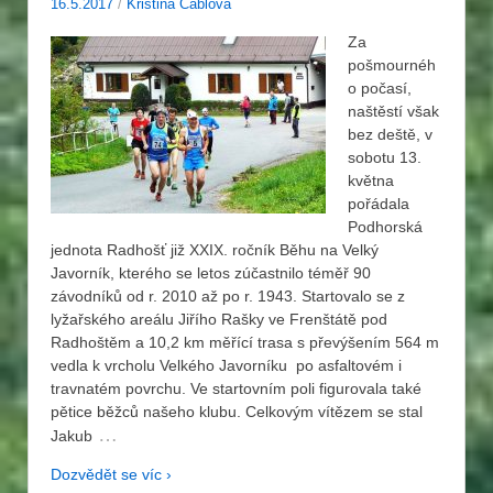
16.5.2017
/
Kristina Čablová
Za
pošmournéh
o počasí,
naštěstí však
bez deště, v
sobotu 13.
května
pořádala
Podhorská
jednota Radhošť již XXIX. ročník Běhu na Velký
Javorník, kterého se letos zúčastnilo téměř 90
závodníků od r. 2010 až po r. 1943. Startovalo se z
lyžařského areálu Jiřího Rašky ve Frenštátě pod
Radhoštěm a 10,2 km měřící trasa s převýšením 564 m
vedla k vrcholu Velkého Javorníku po asfaltovém i
travnatém povrchu. Ve startovním poli figurovala také
pětice běžců našeho klubu. Celkovým vítězem se stal
…
Jakub
Dozvědět se víc ›