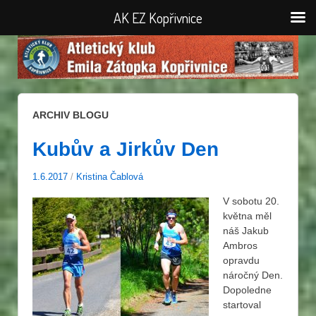
AK EZ Kopřivnice
ARCHIV BLOGU
Kubův a Jirkův Den
1.6.2017
/
Kristina Čablová
V sobotu 20.
května měl
náš Jakub
Ambros
opravdu
náročný Den.
Dopoledne
startoval