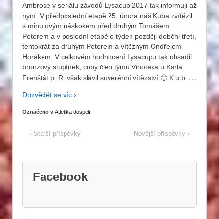
Ambrose v seriálu závodů Lysacup 2017 tak informuji až
nyní. V předposlední etapě 25. února náš Kuba zvítězil
s minutovým náskokem před druhým Tomášem
Peterem a v poslední etapě o týden později doběhl třetí,
tentokrát za druhým Peterem a vítězným Ondřejem
Horákem. V celkovém hodnocení Lysacupu tak obsadil
bronzový stupínek, coby člen týmu Vinotéka u Karla
…
Frenštát p. R. však slavil suverénní vítězství 🙂 K u b
Dozvědět se víc ›
Označeno v
Atletika dospělí
‹ Starší příspěvky
Novější příspěvky ›
Facebook