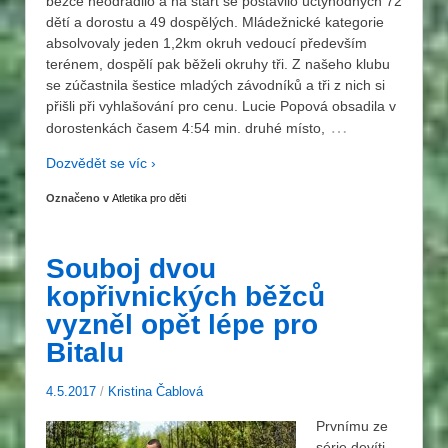
běžce neodradilo a na start se postavilo úctyhodných 72
dětí a dorostu a 49 dospělých. Mládežnické kategorie
absolvovaly jeden 1,2km okruh vedoucí především
terénem, dospělí pak běželi okruhy tři. Z našeho klubu
se zúčastnila šestice mladých závodníků a tři z nich si
přišli při vyhlašování pro cenu. Lucie Popová obsadila v
…
dorostenkách časem 4:54 min. druhé místo,
Dozvědět se víc ›
Označeno v
Atletika pro děti
Souboj dvou
kopřivnických běžců
vyzněl opět lépe pro
Bitalu
4.5.2017
/
Kristina Čablová
Prvnímu ze
série devíti