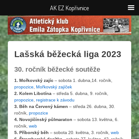
AK EZ Kopřivnice
Lašská běžecká liga 2023
30. ročník běžecké soutěže
1. Mořkovský zajíc
– sobota 1. dubna,14. ročník,
propozice
,
Mořkovský zajíček
2. Kolem Libotína
– středa 5. dubna, 9. ročník,
propozice
,
registrace k závodu
3. Běh na Červený kámen
– středa 26. dubna, 30.
ročník,
propozice
4. Novojičínský půlmaraton
– sobota 13. května, 6.
ročník,
web
5. Příborský běh
– sobota 20. května, 3. ročník,
web