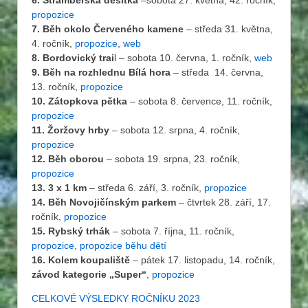
6. Štramberská desítka
–sobota 27. května, 42. ročník,
propozice
7. Běh okolo Červeného kamene
– středa 31. května,
4. ročník,
propozice
,
web
8. Bordovický trai
l – sobota 10. června, 1. ročník,
web
9. Běh na rozhlednu Bílá hora
– středa 14. června,
13. ročník,
propozice
10. Zátopkova pětka
– sobota 8. července, 11. ročník,
propozice
11. Žoržovy hrby
– sobota 12. srpna, 4. ročník,
propozice
12. Běh oborou
– sobota 19. srpna, 23. ročník,
propozice
13. 3 x 1 km
– středa 6. září, 3. ročník,
propozice
14. Běh Novojičínským parkem
– čtvrtek 28. září, 17.
ročník,
propozice
15. Rybský trhák
– sobota 7. října, 11. ročník,
propozice
,
propozice běhu dětí
16. Kolem koupaliště
– pátek 17. listopadu, 14. ročník,
závod kategorie „Super“
,
propozice
CELKOVÉ VÝSLEDKY ROČNÍKU 2023