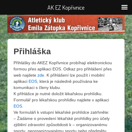
AK EZ Kopřivnice
Přihláška
Přihlášky do AKEZ Kopřivnice probíhají elektronickou
formou přes aplikaci EOS. Odkaz pro přihlášení přes
web najdete
zde
. K přihlášení lze použít i mobilní
aplikaci
EOS
, která je následně používána ke
komunikaci s členy klubu.
K přihlášce je nutné doložit lékařskou prohlídku.
Formulář pro lékařskou prohlídku najdete v aplikaci
EOS
.
Ve formuláři k vstupní lékařské prohlídce zatrhněte:
– Žádáme o provedení lékařské prohlídky pro účely
zjištění zdravotní způsobilosti k – organizovanému
sportu, neorganizovanému sportu nebo předmětu