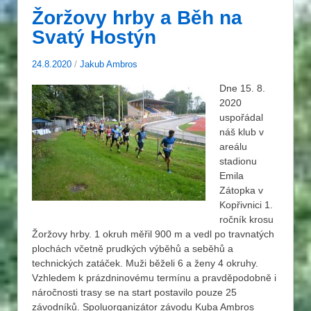
Žoržovy hrby a Běh na
Svatý Hostýn
24.8.2020
/
Jakub Ambros
Dne 15. 8.
2020
uspořádal
náš klub v
areálu
stadionu
Emila
Zátopka v
Kopřivnici 1.
ročník krosu
Žoržovy hrby. 1 okruh měřil 900 m a vedl po travnatých
plochách včetně prudkých výběhů a seběhů a
technických zatáček. Muži běželi 6 a ženy 4 okruhy.
Vzhledem k prázdninovému termínu a pravděpodobně i
náročnosti trasy se na start postavilo pouze 25
závodníků. Spoluorganizátor závodu Kuba Ambros