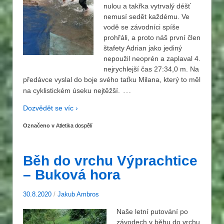
nulou a takřka vytrvalý déšť
nemusí sedět každému. Ve
vodě se závodníci spíše
prohřáli, a proto náš první člen
štafety Adrian jako jediný
nepoužil neoprén a zaplaval 4.
nejrychlejší čas 27:34,0 m. Na
předávce vyslal do boje svého taťku Milana, který to měl
…
na cyklistickém úseku nejtěžší.
Dozvědět se víc ›
Označeno v
Atletika dospělí
Běh do vrchu Výprachtice
– Buková hora
30.8.2020
/
Jakub Ambros
Naše letní putování po
závodech v běhu do vrchu