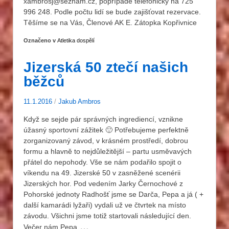
xambrosj@seznam.cz, popřípadě telefonicky na 725
996 248. Podle počtu lidí se bude zajišťovat rezervace.
Těšíme se na Vás, Členové AK E. Zátopka Kopřivnice
Označeno v
Atletika dospělí
Jizerská 50 ztečí našich
běžců
11.1.2016
/
Jakub Ambros
Když se sejde pár správných ingrediencí, vznikne
úžasný sportovní zážitek 🙂 Potřebujeme perfektně
zorganizovaný závod, v krásném prostředí, dobrou
formu a hlavně to nejdůležitější – partu usměvavých
přátel do nepohody. Vše se nám podařilo spojit o
víkendu na 49. Jizerské 50 v zasněžené scenérii
Jizerských hor. Pod vedením Jarky Černochové z
Pohorské jednoty Radhošť jsme se Darča, Pepa a já ( +
další kamarádi lyžaři) vydali už ve čtvrtek na místo
závodu. Všichni jsme totiž startovali následující den.
…
Večer nám Pepa