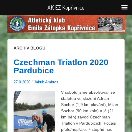
AK EZ Kopřivnice
ARCHIV BLOGU
Czechman Triatlon 2020
Pardubice
27.9.2020
/
Jakub Ambros
V sobotu jsme absolvovali se
štafetou ve složení Adrian
Sochor (1,9 km plavání), Milan
Sochor (90 km kolo) a já (21
km běh) závod Czechman
Triatlon v Pardubicích. Počasí
přálo/nepřálo. 7 stupňů nad