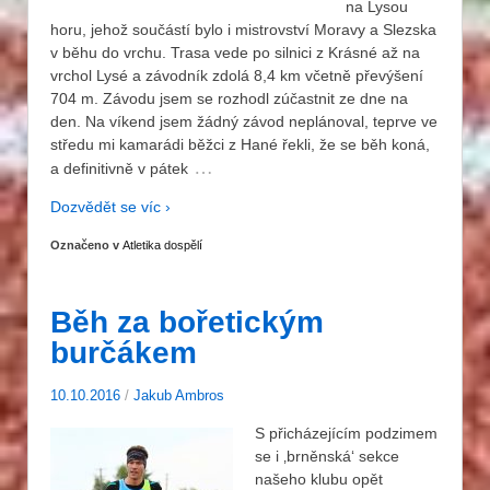
na Lysou
horu, jehož součástí bylo i mistrovství Moravy a Slezska
v běhu do vrchu. Trasa vede po silnici z Krásné až na
vrchol Lysé a závodník zdolá 8,4 km včetně převýšení
704 m. Závodu jsem se rozhodl zúčastnit ze dne na
den. Na víkend jsem žádný závod neplánoval, teprve ve
středu mi kamarádi běžci z Hané řekli, že se běh koná,
…
a definitivně v pátek
Dozvědět se víc ›
Označeno v
Atletika dospělí
Běh za bořetickým
burčákem
10.10.2016
/
Jakub Ambros
S přicházejícím podzimem
se i ‚brněnská‘ sekce
našeho klubu opět