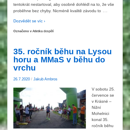
tentokrát nestartoval, aby osobně dohlédl na to, že vše
…
proběhne bez chyby. Nicméně kvalitě závodu to
Dozvědět se víc ›
Označeno v
Atletika dospělí
35. ročník běhu na Lysou
horu a MMaS v běhu do
vrchu
26.7.2020
/
Jakub Ambros
V sobotu 25.
července se
v Krásné –
Nižní
Mohelnici
konal 35.
ročník běhu