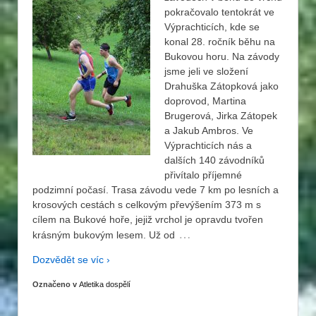
pokračovalo tentokrát ve
Výprachticích, kde se
konal 28. ročník běhu na
Bukovou horu. Na závody
jsme jeli ve složení
Drahuška Zátopková jako
doprovod, Martina
Brugerová, Jirka Zátopek
a Jakub Ambros. Ve
Výprachticích nás a
dalších 140 závodníků
přivítalo příjemné
podzimní počasí. Trasa závodu vede 7 km po lesních a
krosových cestách s celkovým převýšením 373 m s
cílem na Bukové hoře, jejiž vrchol je opravdu tvořen
…
krásným bukovým lesem. Už od
Dozvědět se víc ›
Označeno v
Atletika dospělí