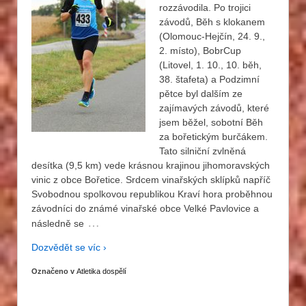
rozzávodila. Po trojici
závodů, Běh s klokanem
(Olomouc-Hejčín, 24. 9.,
2. místo), BobrCup
(Litovel, 1. 10., 10. běh,
38. štafeta) a Podzimní
pětce byl dalším ze
zajímavých závodů, které
jsem běžel, sobotní Běh
za bořetickým burčákem.
Tato silniční zvlněná
desítka (9,5 km) vede krásnou krajinou jihomoravských
vinic z obce Bořetice. Srdcem vinařských sklípků napříč
Svobodnou spolkovou republikou Kraví hora proběhnou
závodníci do známé vinařské obce Velké Pavlovice a
…
následně se
Dozvědět se víc ›
Označeno v
Atletika dospělí