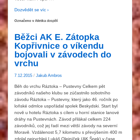
Dozvědět se víc ›
Označeno v
Atletika dospělí
Běžci AK E. Zátopka
Kopřivnice o víkendu
bojovali v závodech do
vrchu
7.12.2015
/
Jakub Ambros
Běh do vrchu Ráztoka – Pustevny Celkem pět
závodníků našeho klubu se zúčastnilo sobotního
závodu Ráztoka – Pustevny, který jako 46. ročník po
loňské odmlce uspořádal spolek Beskydski. Start byl
nově u hotelu Ráztoka s cílem u horní stanice lanové
dráhy na Pustevnách. Závod přilákal celkem 224
závodníků, což jej řadí mezi větší závody na severní
Moravě. Vzdálenost 5,7 kilometru s převýšením 400 m
zdolal nejrychleji Lukáš Olejníček (AK Šnek) v čase