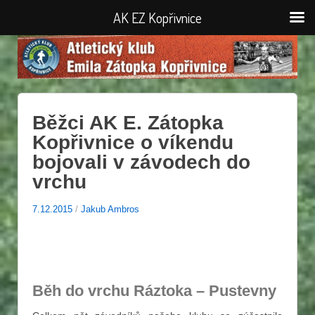
AK EZ Kopřivnice
Běžci AK E. Zátopka
Kopřivnice o víkendu
bojovali v závodech do
vrchu
7.12.2015
/
Jakub Ambros
Běh do vrchu Ráztoka – Pustevny