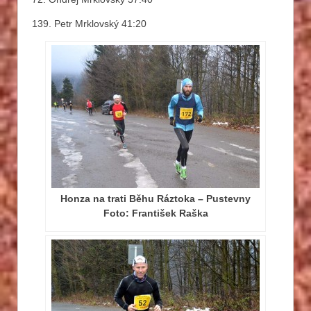
139. Petr Mrklovský 41:20
Honza na trati Běhu Ráztoka – Pustevny
Foto: František Raška