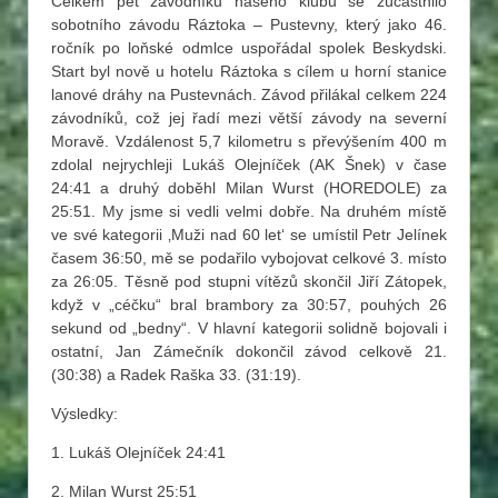
Celkem pět závodníků našeho klubu se zúčastnilo
sobotního závodu Ráztoka – Pustevny, který jako 46.
ročník po loňské odmlce uspořádal spolek Beskydski.
Start byl nově u hotelu Ráztoka s cílem u horní stanice
lanové dráhy na Pustevnách. Závod přilákal celkem 224
závodníků, což jej řadí mezi větší závody na severní
Moravě. Vzdálenost 5,7 kilometru s převýšením 400 m
zdolal nejrychleji Lukáš Olejníček (AK Šnek) v čase
24:41 a druhý doběhl Milan Wurst (HOREDOLE) za
25:51. My jsme si vedli velmi dobře. Na druhém místě
ve své kategorii ‚Muži nad 60 let‘ se umístil Petr Jelínek
časem 36:50, mě se podařilo vybojovat celkové 3. místo
za 26:05. Těsně pod stupni vítězů skončil Jiří Zátopek,
když v „céčku“ bral brambory za 30:57, pouhých 26
sekund od „bedny“. V hlavní kategorii solidně bojovali i
ostatní, Jan Zámečník dokončil závod celkově 21.
(30:38) a Radek Raška 33. (31:19).
Výsledky:
1. Lukáš Olejníček 24:41
2. Milan Wurst 25:51