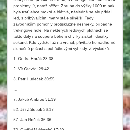
problémy jít, natož běžet. Zhruba do výšky 1000 m pak
byla trať lehce mokrá a blátivá, následně se ale přidal
led, s přibývajícími metry stále silnější. Tady
závodníkům pomohly protiskluzné nesmeky, případně
trekingové hole. Na některých ledových plotnách se
takto daly na soupeře během chvilky získat i desítky
sekund. Kdo vydržel až na vrchol, přivítalo ho nádherné
slunečné počasí s pohádkovými výhledy. Z výsledků:
1. Ondra Horák 28:38
2. Vít Otevřel 29:42
3. Petr Hudeček 30:55
…
7. Jakub Ambros 31:39
52. Jiří Zátopek 36:17
57. Jan Reček 36:36
72. Ondřej Mrklovský 37:40