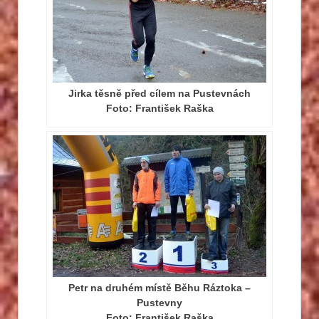
Jirka těsně před cílem na Pustevnách
Foto: František Raška
Petr na druhém místě Běhu Ráztoka –
Pustevny
Foto: František Raška