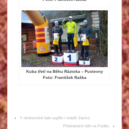
Kuba třetí na Běhu Ráztoka – Pustevny
Foto: František Raška
‹
V otrokovické hale uspělo i mladší žactvo
Předvánoční běh ve Frýdku
›