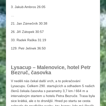
3. Jakub Ambros 26:05
…
21. Jan Zámečník 30:38
26. Jiří Zátopek 30:57
33. Radek Raška 31:19
129. Petr Jelínek 36:50
Lysacup – Malenovice, hotel Petr
Bezruč, časovka
V neděli nás čekal další vrch, a to pokračování
Lysacupu. Celkem 290. startujících a odhadem 5 našich
členů čekala časovka s parametry 3,7 km / 664 m a
intervalovým startem u hotelu Petra Bezruče. Trasa byla
sice krátká, ale o to drsnější. Hned po startu se cesta
zahryzla do prudkého svahu, tzv. hangu, kde má člověk