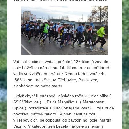
V deset hodin se vydalo početné 126 členné závodní
pole běžců na náročnou 14- kilometrovou trať, která
vedla ve zvlněném terénu ztíženou řadou zatáček.
Běželo se přes Svinov, Třebovice, Pustkovec,
s doběhem na místo startu.
I když chyběli vítězové loňského ročníku Aleš Miko (
SSK Vítkovice ) i Pavla Matyášová ( Maratonstav
Úpice ), pořadatelé si kladli obligátní otázku, zda bude
pokořen traťový rekord. V první části závodu
v Třebovicích se odpoutal od závodního pole Martin
Věžník. V kategorii žen běžela na čele s menším