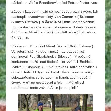
náskokem Adéla Esentiérová před Petrou Pastorovou.
Závod v kategorii mužů se rozhodoval až v závěru, kdy
nastoupil dvaadvacetiletý
Jan Zemaník ( Salomon
Suunto Ostrava ) v čase 47:31 min
. Martin Věžník
mu nestačil v závěrečném stoupání a doběhl v čase
47:39 min. Mirek Lepíček ( SSK Vítkovice ) byl třetí za
47: 53 min.
V kategorii B zvítězil Marek Škapa ( X-Air Ostrava ) .
Ve veteránské kategorii mužů nad padesát let
dominoval Petr Škrabánek ( Bílovec ) . V početné
konkurenci mužú nad šedesát let zvítězil Bedřich
Vynikal ( Olomouc ) . Jirka Strakoš ( Tatra Kopřivnice )
doběhl třetí. I když náš Pepík Kvita běžel s velikým
sebezapřením, se zdravotním handicapem doběhl
čtvrtý. V cíli se nestěžoval a řekl: ,, Můj cíl byl
odběhnout tento závod. A ten jsem splnil.“