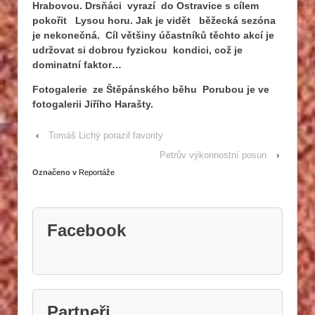
Hrabovou. Drsňáci vyrazí do Ostravice s cílem
pokořit Lysou horu. Jak je vidět běžecká sezóna
je nekonečná. Cíl většiny účastníků těchto akcí je
udržovat si dobrou fyzickou kondici, což je
dominatní faktor…
Fotogalerie ze Štěpánského běhu Porubou je ve
fotogalerii Jiřího Harašty.
‹
Tomáš Lichý porazil favority
Petrův výkonnostní posun
›
Označeno v
Reportáže
Facebook
Partneři