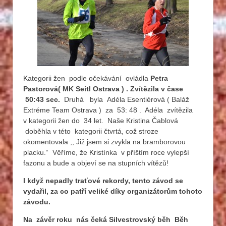
Kategorii žen podle očekávání ovládla
Petra
Pastorová( MK Seitl Ostrava ) . Zvítězila v čase
50:43 sec.
Druhá byla Adéla Esentiérová ( Baláž
Extréme Team Ostrava ) za 53: 48 . Adéla zvítězila
v kategorii žen do 34 let. Naše Kristina Čablová
doběhla v této kategorii čtvrtá, což stroze
okomentovala ,, Již jsem si zvykla na bramborovou
placku.“ Věříme, že Kristínka v příštím roce vylepší
fazonu a bude a objeví se na stupních vítězů!
I když nepadly traťové rekordy, tento závod se
vydařil, za co patří veliké díky organizátorům tohoto
závodu.
Na závěr roku nás čeká Silvestrovský běh Běh