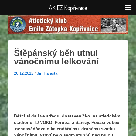
AK EZ Kopřivnice
Štěpánský běh utnul
vánočnímu lelkování
26.12.2012
/
Jiří Harašta
Běžci si dali ve středu dostaveníčko na atletickém
stadiónu TJ VOKD Poruba a Sarezy. Počasí vůbec
nenasvědčovalo kalendářnímu druhému svátku
Vánočnímu. Vždyť bylo sedm stupňů nad nulou.