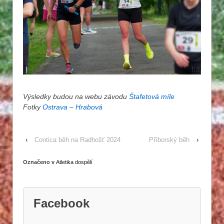
Výsledky budou na webu závodu
Štafetová míle
Fotky
Ostrava – Hrabová
‹
Contica běh na Radhošť 2024
Příborský běh
›
Označeno v
Atletika dospělí
Facebook