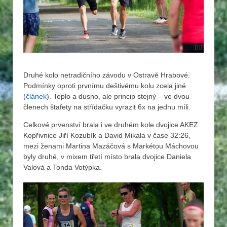
Druhé kolo netradičního závodu v Ostravě Hrabové.
Podmínky oproti prvnímu deštivému kolu zcela jiné
(
článek
). Teplo a dusno, ale princip stejný – ve dvou
členech štafety na střídačku vyrazit 6x na jednu míli.
Celkové prvenství brala i ve druhém kole dvojice AKEZ
Kopřivnice Jiří Kozubík a David Mikala v čase 32:26,
mezi ženami Martina Mazáčová s Markétou Máchovou
byly druhé, v mixem třetí místo brala dvojice Daniela
Valová a Tonda Votýpka.