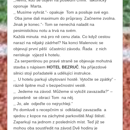
,,Nevíš, kdo se objeví na poslední chvíli.“ lakonicky
oponuje Marta.
,, Musíme vyhrát.“- opakuje Tom a posiluje své ego.
Oba jsme dali maximum do průpravy. Začneme zvolna.
Jinak je konec.“- Tom se nenechá naladit na
pesimistickou notu a trvá na svém.
Každá minuta má pro ně cenu zlata. Co když cestou
narazí na nějaký zádrhel? Na konci Malenovic se
objevují první pěší účastníci závodu. Řada z nich
neriskuje výjezd k hotelu.
Za serpentinou po pravé straně se objevuje mohutná
stavba s nápisem
HOTEL BEZRUČ
. Na příjezdové
silnici stojí pořadatelé a udělující instrukce.
,, U hotelu parkují ubytovaní hostě. Vytočte se zpátky“ -
rázně špitne muž v bezpečnostní vestě.
,, Jedeme na závod. Můžeme si vyložit zavazadla?“ –
prosebně se obrací Tom na něj.
,, Jo, ale odjeďte co nejrychleji.“
Po domluvě s recepčním si odkládají zavazadla a
sjedou z kopce na záchytné parkoviště.Mají štěstí.
Zaparkují na jednom z posledních míst. Teď již se
mohou oba soustředit na závod.Dvě hodiny je