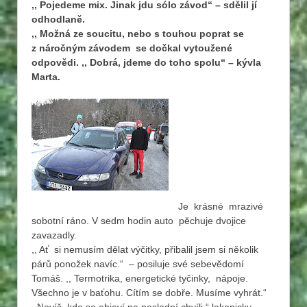
,, Pojedeme mix. Jinak jdu sólo závod“ – sdělil jí
odhodlaně.
,, Možná ze soucitu, nebo s touhou poprat se
z náročným závodem se dočkal vytoužené
odpovědi. ,, Dobrá, jdeme do toho spolu“ – kývla
Marta.
Je krásné mrazivé
sobotní ráno. V sedm hodin auto pěchuje dvojice
zavazadly.
,, Ať si nemusím dělat výčitky, přibalil jsem si několik
párů ponožek navíc.“ – posiluje své sebevědomí
Tomáš. ,, Termotrika, energetické tyčinky, nápoje.
Všechno je v baťohu. Cítím se dobře. Musíme vyhrát.“