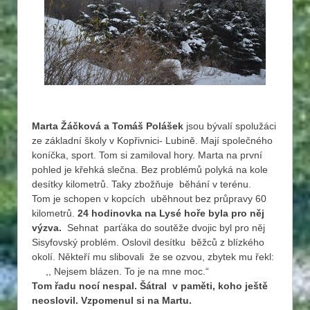
Marta Žáčková a Tomáš Polášek
jsou bývalí spolužáci
ze základní školy v Kopřivnici- Lubině. Mají společného
koníčka, sport. Tom si zamiloval hory. Marta na první
pohled je křehká slečna. Bez problémů polyká na kole
desítky kilometrů. Taky zbožňuje běhání v terénu.
Tom je schopen v kopcích uběhnout bez průpravy
60
kilometrů
.
24 hodinovka na Lysé hoře byla pro něj
výzva.
Sehnat parťáka do soutěže dvojic byl pro něj
Sisyfovský problém. Oslovil desítku běžců z blízkého
okolí. Někteří mu slibovali že se ozvou, zbytek mu řekl:
,, Nejsem blázen. To je na mne moc.“
Tom řadu nocí nespal. Šátral v paměti, koho ještě
neoslovil. Vzpomenul si na Martu.