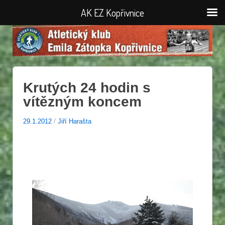
AK EZ Kopřivnice
Krutých 24 hodin s
vítězným koncem
29.1.2012
/
Jiří Harašta