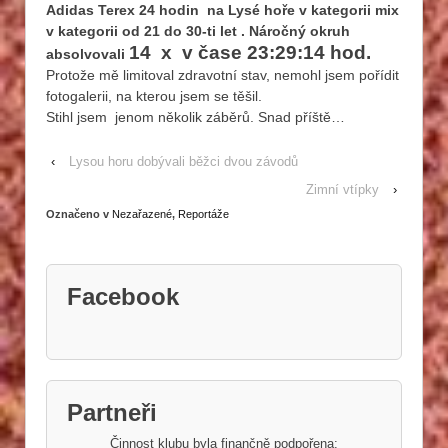
Adidas Terex 24 hodin na Lysé hoře v kategorii mix
v kategorii od 21 do 30-ti let . Náročný okruh
14 x v čase 23:29:14 hod.
absolvovali
Protože mě limitoval zdravotní stav, nemohl jsem pořídit
fotogalerii, na kterou jsem se těšil.
Stihl jsem jenom několik záběrů. Snad příště…
‹
Lysou horu dobývali běžci dvou závodů
Zimní vtípky
›
Označeno v
Nezařazené
,
Reportáže
Facebook
Partneři
Činnost klubu byla finančně podpořena: