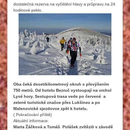
dostatečná rezerva na vyčištění hlavy a průpravu na 24
hodinové peklo.
Oba čeká desetikilometrový okruh s převýšením
750 metrů
. Od hotelu Bezruč vystoupají na vrchol
Lysé hory. Sestupová trasa vede po červené a
zelené turistické značce přes Lukšinec a po
Malenovické sjezdovce zpět k hotelu.
( Pokračování příště)
Aktuální informace:
Marta Žáčková a Tomáš Polášek zvítězili v závodě