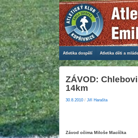
Atletika dospělí
Atletika děti a mlád
ZÁVOD: Chlebovi
14km
30.8.2010
/
Jiří Harašta
Závod očima Miloše Macíčka