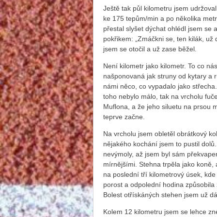
Ještě tak půl kilometru jsem udržoval
ke 175 tepům/min a po několika metr
přestal slyšet dýchat ohlédl jsem se 
pokřikem: „Zmáčkni se, ten kilák, už 
jsem se otočil a už zase běžel.
Není kilometr jako kilometr. To co ná
našponovaná jak struny od kytary a r
námi něco, co vypadalo jako střecha. 
toho nebylo málo, tak na vrcholu fuče
Muflona, a že jeho siluetu na prsou 
teprve začne.
Na vrcholu jsem obletěl obrátkový k
nějakého kochání jsem to pustil dolů
nevýmoly, až jsem byl sám překvapen,
mírnějšími. Stehna trpěla jako koně,
na poslední tří kilometrový úsek, kd
porost a odpolední hodina způsobila z
Bolest otřískáných stehen jsem už dá
Kolem 12 kilometru jsem se lehce zn