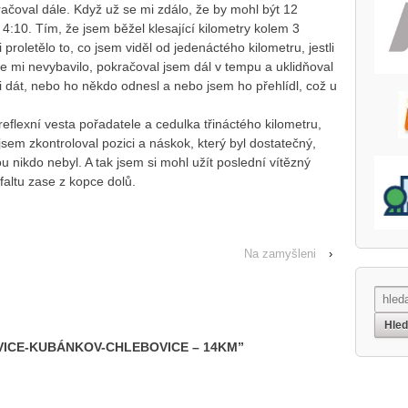
ačoval dále. Když už se mi zdálo, že by mohl být 12
l 4:10. Tím, že jsem běžel klesající kilometry kolem 3
 proletělo to, co jsem viděl od jedenáctého kilometru, jestli
se mi nevybavilo, pokračoval jsem dál v tempu a uklidňoval
li dát, nebo ho někdo odnesl a nebo jsem ho přehlídl, což u
 reflexní vesta pořadatele a cedulka třináctého kilometru,
 jsem zkontroloval pozici a náskok, který byl dostatečný,
nikdo nebyl. A tak jsem si mohl užít poslední vítězný
faltu zase z kopce dolů.
Na zamyšleni
›
ICE-KUBÁNKOV-CHLEBOVICE – 14KM
”