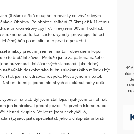
ovina (6,5km) střídá stoupání a rovinky se závěrečným
ánkov. Obrátka. Po obrátce sbíhání (7,5km) až k 11-tému
čka a tří kilometrový „pytlík“. Převýšení 309m. Podklad:
na s různorodou frakcí, často s výmoly, prověřující tuhost
lehčený běh po asfaltu, a to první a poslední.
ěžel a nikdy předtím jsem ani na tom obávaném kopci
že je to brutální závod. Protože jsme za patrona našeho
 jeho prezentaci dal část svých vlastností, jako dobrý
NSA 
ího než výběh doskokového bubnu skokanského můstku být
částk
le i tak jsem si udržoval respekt. Přece jenom v pátek
dě
. Nahoru to mi je jedno, ale abych si dolámal nohy dolů ,
zabe
org
ypustili na trať. Byl jsem ztuhlejší, nijak jsem to nehnal,
sem jen kontroloval přední pozici. Po prvním kilometru od
ěti členná skupina. Ve které jsem nechyběl já,
ladan (Lysacupista specialista), jeho o chlup starší bratr