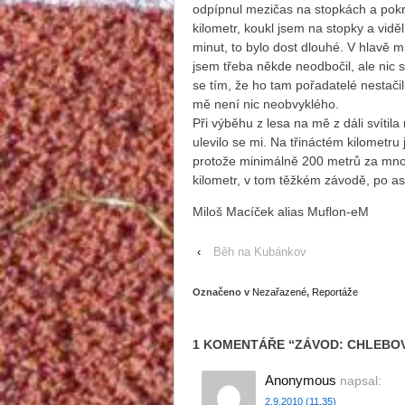
odpípnul mezičas na stopkách a pokr
kilometr, koukl jsem na stopky a vidě
minut, to bylo dost dlouhé. V hlavě mi
jsem třeba někde neodbočil, ale nic 
se tím, že ho tam pořadatelé nestači
mě není nic neobvyklého.
Při výběhu z lesa na mě z dáli svítila
ulevilo se mi. Na třináctém kilometru
protože minimálně 200 metrů za mnou 
kilometr, v tom těžkém závodě, po as
Miloš Macíček alias Muflon-eM
‹
Běh na Kubánkov
Označeno v
Nezařazené
,
Reportáže
1 KOMENTÁŘE “
ZÁVOD: CHLEBOV
Anonymous
napsal:
2.9.2010 (11.35)