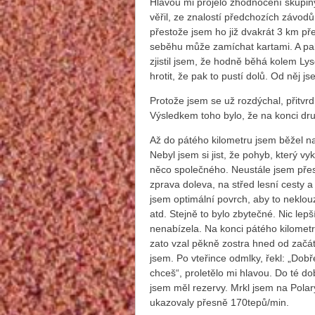
Hlavou mi projelo zhodnocení skupiny.
věřil, ze znalostí předchozích závodů.
přestože jsem ho již dvakrát 3 km př
seběhu může zamíchat kartami. A pak t
zjistil jsem, že hodně běhá kolem L
hrotit, že pak to pustí dolů. Od něj 
Protože jsem se už rozdýchal, přitvrd
Výsledkem toho bylo, že na konci dr
Až do pátého kilometru jsem běžel n
Nebyl jsem si jist, že pohyb, který
něco společného. Neustále jsem pře
zprava doleva, na střed lesní cesty a
jsem optimální povrch, aby to neklou
atd. Stejně to bylo zbytečné. Nic lepš
nenabízela. Na konci pátého kilometru
zato vzal pěkně zostra hned od začát
jsem. Po vteřince odmlky, řekl: „Dob
chceš“, proletělo mi hlavou. Do té do
jsem měl rezervy. Mrkl jsem na Polar
ukazovaly přesně 170tepů/min.