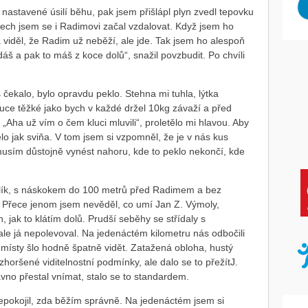
 nastavené úsilí běhu, pak jsem přišlápl plyn zvedl tepovku
ech jsem se i Radimovi začal vzdalovat. Když jsem ho
a viděl, že Radim už neběží, ale jde. Tak jsem ho alespoň
dáš a pak to máš z koce dolů“, snažil povzbudit. Po chvíli
s čekalo, bylo opravdu peklo. Stehna mi tuhla, lýtka
uce těžké jako bych v každé držel 10kg závaží a před
„Aha už vím o čem kluci mluvili“, proletělo mi hlavou. Aby
lo jak sviňa. V tom jsem si vzpomněl, že je v nás kus
musím důstojně vynést nahoru, kde to peklo nekončí, kde
olík, s náskokem do 100 metrů před Radimem a bez
. Přece jenom jsem nevěděl, co umí Jan Z. Výmoly,
 jak to klátím dolů. Prudší seběhy se střídaly s
 ale já nepolevoval. Na jedenáctém kilometru nás odbočili
e místy šlo hodně špatně vidět. Zatažená obloha, hustý
horšené viditelnostní podmínky, ale dalo se to přežítJ.
vno přestal vnímat, stalo se to standardem.
epokojil, zda běžím správně. Na jedenáctém jsem si