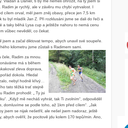
 Vladan a Daniel, ti by mě neměli ohrozit, na ty jsem si
 Radim je rychlý, ale v závěru mu chybí vytrvalost. I
ed cílem orval, měl jsem zněj obavy, přece jen 7,5 km
u byl mladík Jan Z. Při rozklusáni jsme se dali do řeči a
ysé a taky běhá Lysa cup a ještěže nahoru to nemá cenu
jsem vůbec nevěděl, co čekat.
il jsem a začal diktovat tempo, abych unavil své soupeře.
uhého kilometru jsme zůstali s Radimem sami.
a čele, Radim za mnou.
 vykonáváme má s během
skakoval zleva doprava,
 pořád dokola. Hledal
zalo, nebyl hodně křivý…
ího tato těžká trať stejně
 Radim prohodil: „ Ty jsi
ku“. „Když mě necháš vyhrát, tak Ti zvolním“, odpověděl
ře, domluvíme se podle toho, až 1km před cílem“. „Jak
by jsem se nijak nešetřil, ale nešel jsem nadoraz, ještě
y, abych ověřil, že pocitově jdu kolem 170 tepů/min. Ano,