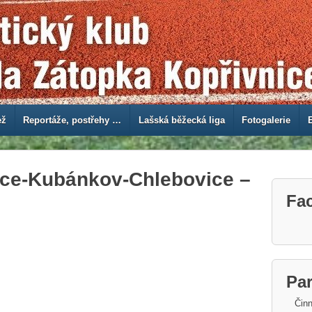
ež
Reportáže, postřehy …
Lašská běžecká liga
Fotogalerie
ce-Kubánkov-Chlebovice –
Fa
Par
Činn