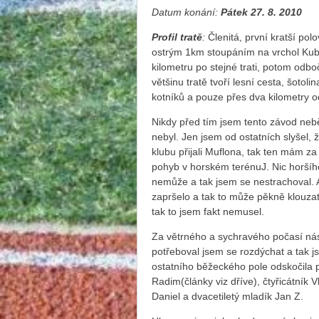
Datum konání:
Pátek 27. 8. 2010
Profil tratě
:
Členitá, první kratší pol
ostrým 1km stoupáním na vrchol Kub
kilometru po stejné trati, potom odbo
většinu tratě tvoří lesní cesta, šotoli
kotníků a pouze přes dva kilometry od
Nikdy před tím jsem tento závod neb
nebyl. Jen jsem od ostatních slyšel, 
klubu přijali Muflona, tak ten mám za
pohyb v horském terénuJ. Nic horš
nemůže a tak jsem se nestrachoval. A
zapršelo a tak to může pěkně klouzat
tak to jsem fakt nemusel.
Za větrného a sychravého počasí nás v
potřeboval jsem se rozdýchat a tak j
ostatního běžeckého pole odskočila p
Radim(články viz dříve), čtyřicátník V
Daniel a dvacetiletý mladík Jan Z.