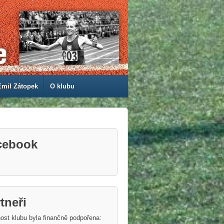
Emil Zátopek
O klubu
cebook
tneři
ost klubu byla finančně podpořena: