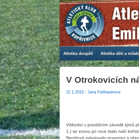
Atletika dospělí
Atletika děti a mlád
V Otrokovicích n
22.1.2015
/
Jana Feilhauerova
Vítězství v prestižním závodě týmů 
1.) se znovu po roce stalo naší kořis
Benišová vybojovalo prvenství a přev