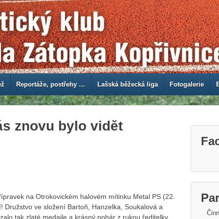
ež
Reportáže, postřehy …
Lašská běžecká liga
Fotogalerie
ás znovu bylo vidět
Fa
Par
přípravek na Otrokovickém halovém mítinku Metal PS (22.
tí! Družstvo ve složení Bartoň, Hanzelka, Soukalová a
Činn
zalo tak zlaté medaile a krásný pohár z rukou ředitelky