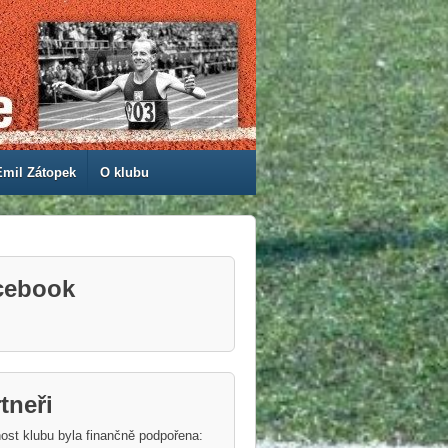
Emil Zátopek
O klubu
cebook
tneři
ost klubu byla finančně podpořena: