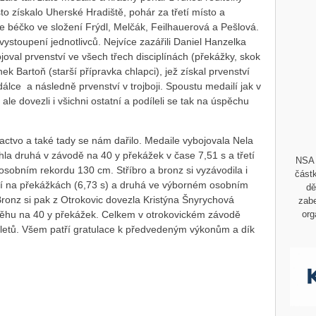
 získalo Uherské Hradiště, pohár za třetí místo a
e béčko ve složení Frýdl, Melčák, Feilhauerová a Pešlová.
ystoupení jednotlivců. Nejvíce zazářili Daniel Hanzelka
ojoval prvenství ve všech třech disciplínách (překážky, skok
nek Bartoň (starší přípravka chlapci), jež získal prvenství
dálce a následně prvenství v trojboji. Spoustu medailí jak v
si ale dovezli i všichni ostatní a podíleli se tak na úspěchu
actvo a také tady se nám dařilo. Medaile vybojovala Nela
la druhá v závodě na 40 y překážek v čase 7,51 s a třetí
NSA 
sobním rekordu 130 cm. Stříbro a bronz si vyzávodila i
částk
etí na překážkách (6,73 s) a druhá ve výborném osobním
dě
onz si pak z Otrokovic dovezla Kristýna Šnyrychová
zabe
v běhu na 40 y překážek. Celkem v otrokovickém závodě
org
atletů. Všem patří gratulace k předvedeným výkonům a dík