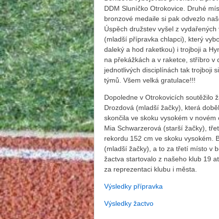
DDM Sluníčko Otrokovice. Druhé místo
bronzové medaile si pak odvezlo naš
Úspěch družstev vyšel z vydařených v
(mladší přípravka chlapci), který vyb
daleký a hod raketkou) i trojboji a Hy
na překážkách a v raketce, stříbro v 
jednotlivých disciplínách tak trojboji 
týmů. Všem velká gratulace!!!
Dopoledne v Otrokovicích soutěžilo ž
Drozdová (mladší žačky), která doběh
skončila ve skoku vysokém v novém o
Mia Schwarzerová (starší žačky), tř
rekordu 152 cm ve skoku vysokém. Br
(mladší žačky), a to za třetí místo 
žactva startovalo z našeho klub 19 
za reprezentaci klubu i města.
Výsledky přípravka
Výsledky žactvo