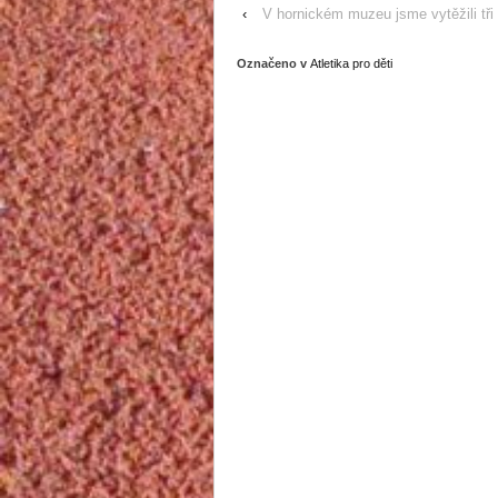
‹
V hornickém muzeu jsme vytěžili tři
Označeno v
Atletika pro děti