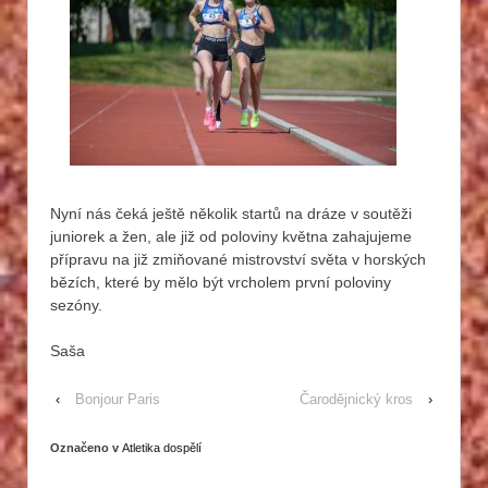
Nyní nás čeká ještě několik startů na dráze v soutěži
juniorek a žen, ale již od poloviny května zahajujeme
přípravu na již zmiňované mistrovství světa v horských
bězích, které by mělo být vrcholem první poloviny
sezóny.
Saša
‹
Bonjour Paris
Čarodějnický kros
›
Označeno v
Atletika dospělí