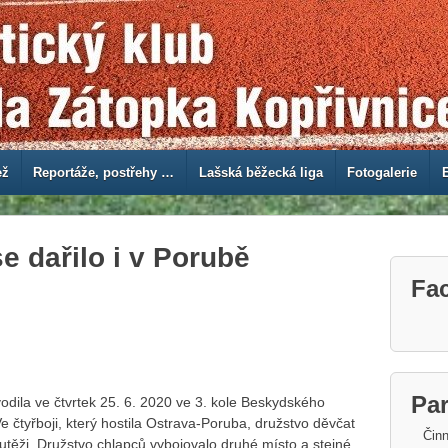
ež
Reportáže, postřehy …
Lašská běžecká liga
Fotogalerie
se dařilo i v Porubě
Fa
Par
odila ve čtvrtek 25. 6. 2020 ve 3. kole Beskydského
Ve čtyřboji, který hostila Ostrava-Poruba, družstvo děvčat
Činn
soutěži. Družstvo chlapců vybojovalo druhé místo a stejné