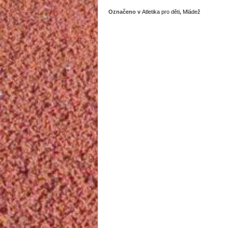
Označeno v
Atletika pro děti
,
Mládež