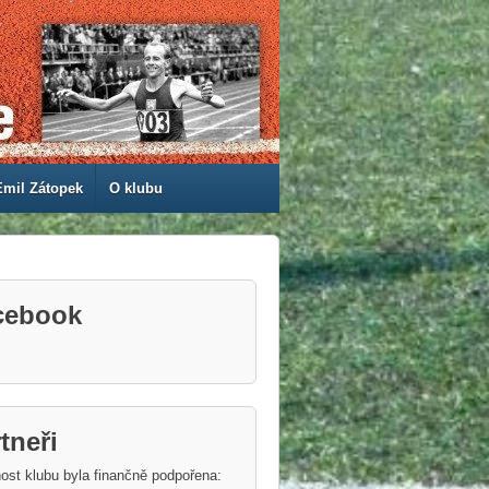
Emil Zátopek
O klubu
cebook
tneři
ost klubu byla finančně podpořena: