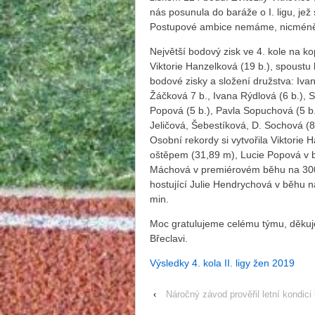
nás posunula do baráže o I. ligu, jež
Postupové ambice nemáme, nicméně p
Největší bodový zisk ve 4. kole na k
Viktorie Hanzelková (19 b.), spoustu 
bodové zisky a složení družstva: Iva
Žáčková 7 b., Ivana Rýdlová (6 b.), 
Popová (5 b.), Pavla Sopuchová (5 b.
Jeličová, Šebestíková, D. Sochová (
Osobní rekordy si vytvořila Viktorie
oštěpem (31,89 m), Lucie Popová v b
Máchová v premiérovém běhu na 3000
hostující Julie Hendrychová v běhu 
min.
Moc gratulujeme celému týmu, děkuje
Břeclavi.
Výsledky 4. kola II. ligy žen 2019
‹
Náročný závod prověřil letní kondici