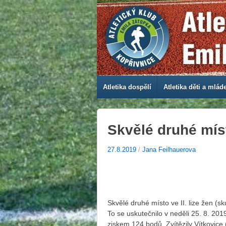
Atletika dospělí
Atletika děti a mlád
Skvělé druhé míst
27.8.2019
/
Jana Feilhauerova
Skvělé druhé místo ve II. lize žen (s
To se uskutečnilo v neděli 25. 8. 201
ziskem 124 bodů. Zvítězily Vítkovice (