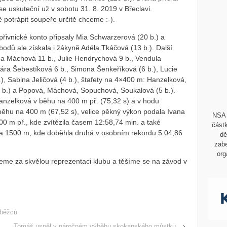
 se uskuteční už v sobotu 31. 8. 2019 v Břeclavi.
otrápit soupeře určitě chceme :-).
opřivnické konto připsaly Mia Schwarzerová (20 b.) a
bodů ale získala i žákyně Adéla Tkáčová (13 b.). Další
na Máchová 11 b., Julie Hendrychová 9 b., Vendula
Sára Šebestíková 6 b., Simona Šenkeříková (6 b.), Lucie
), Sabina Jeličová (4 b.), štafety na 4×400 m: Hanzelková,
8 b.) a Popová, Máchová, Sopuchová, Soukalová (5 b.).
 Hanzelková v běhu na 400 m př. (75,32 s) a v hodu
ěhu na 400 m (67,52 s), velice pěkný výkon podala Ivana
NSA 
 m př., kde zvítězila časem 12:58,74 min. a také
částk
na 1500 m, kde doběhla druhá v osobním rekordu 5:04,86
dě
zabe
org
me za skvělou reprezentaci klubu a těšíme se na závod v
 běžců
Tomáš uspěl v náročném výběhu skokanského můstku
›