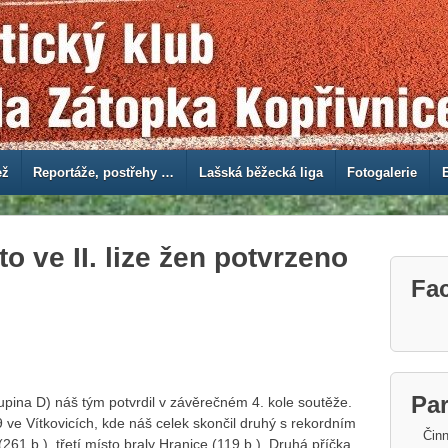
ež
Reportáže, postřehy …
Lašská běžecká liga
Fotogalerie
o ve II. lize žen potvrzeno
Fa
Par
kupina D) náš tým potvrdil v závěrečném 4. kole soutěže.
9 ve Vítkovicích, kde náš celek skončil druhý s rekordním
Činn
261 b.), třetí místo braly Hranice (119 b.). Druhá příčka