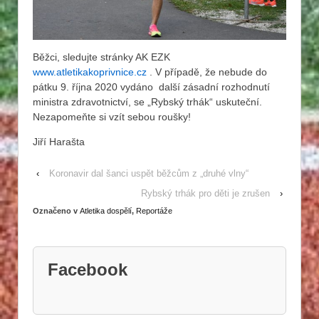
Běžci, sledujte stránky AK EZK
www.atletikakoprivnice.cz
. V případě, že nebude do
pátku 9. října 2020 vydáno další zásadní rozhodnutí
ministra zdravotnictví, se „Rybský trhák“ uskuteční.
Nezapomeňte si vzít sebou roušky!
Jiří Harašta
‹
Koronavir dal šanci uspět běžcům z „druhé vlny“
Rybský trhák pro děti je zrušen
›
Označeno v
Atletika dospělí
,
Reportáže
Facebook