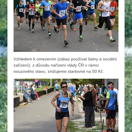
Vzhledem k omezením (zákaz používat šatny a sociální
zařízení), z důvodu nařízení vlády ČR v rámci
nouzového stavu, snižujeme startovné na 50 Kč.