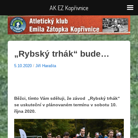
AK EZ Kopřivnice
„Rybský trhák“ bude…
5.10.2020
/
Jiří Harašta
Běžci, tímto Vám sděluji, že závod „Rybský trhák“
se uskuteční v plánovaném termínu v sobotu 10.
října 2020.