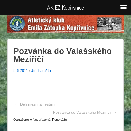
AK EZ Kopřivnice
Pozvánka do Valašského
Meziříčí
9.6.2011
/
Jiří Harašta
‹
Běh mězi náměstími
Pozvánka do Valašského Meziříčí
›
Označeno v
Nezařazené
,
Reportáže