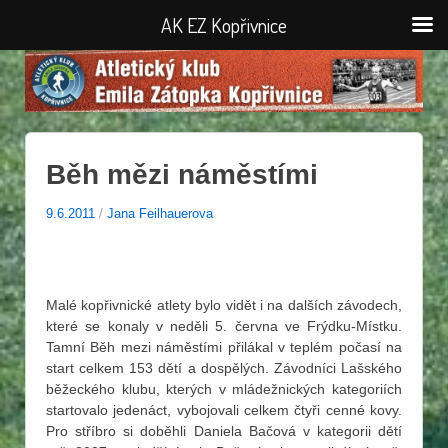
AK EZ Kopřivnice
Běh mězi náměstími
9.6.2011
/
Jana Feilhauerova
Malé kopřivnické atlety bylo vidět i na dalších závodech,
které se konaly v neděli 5. června ve Frýdku-Místku.
Tamní Běh mezi náměstími přilákal v teplém počasí na
start celkem 153 dětí a dospělých. Závodníci Lašského
běžeckého klubu, kterých v mládežnických kategoriích
startovalo jedenáct, vybojovali celkem čtyři cenné kovy.
Pro stříbro si doběhli Daniela Bačová v kategorii dětí