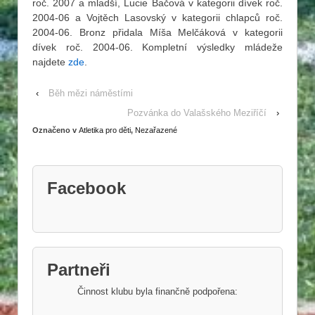
roč. 2007 a mladší, Lucie Bačová v kategorii dívek roč.
2004-06 a Vojtěch Lasovský v kategorii chlapců roč.
2004-06. Bronz přidala Míša Melčáková v kategorii
dívek roč. 2004-06. Kompletní výsledky mládeže
najdete
zde
.
‹
Běh mězi náměstími
Pozvánka do Valašského Meziříčí
›
Označeno v
Atletika pro děti
,
Nezařazené
Facebook
Partneři
Činnost klubu byla finančně podpořena: