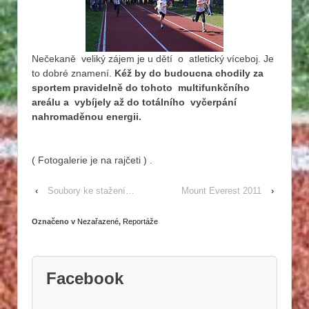
Nečekaně veliký zájem je u dětí o atletický víceboj. Je
to dobré znamení.
Kéž by do budoucna chodily za
sportem pravidelně do tohoto multifunkčního
areálu a vybíjely až do totálního vyčerpání
nahromaděnou energii.
( Fotogalerie je na rajčeti ) .
‹
Soubory ke stažení…
Mount Everest 2011
›
Označeno v
Nezařazené
,
Reportáže
Facebook