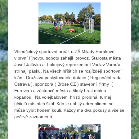
Víceúčelový sportovní areál u ZŠ Milady Horákové
v první říjnovou sobotu zahájil provoz. Starosta města
Josef Jalůvka a hokejový reprezentant Vaclav Varaďa
stříhají pásku. Na všech hříštích se rozjíždějí sportovní
klání. Družstva poskytovatele dotace ( Regionální rada
Ostrava ), sponzora ( Brose CZ ) stavební firmy (
Eurovia ) a zástupců města a školy hrají malou
kopanou. Na volejbalovém hříšti probíhá turnaj
učitelů místních škol. Kdo je nabitý adrenalinem se
může vybít hodem koulí. Každý má dva pokusy a vše se
pečlivě zaznamená.