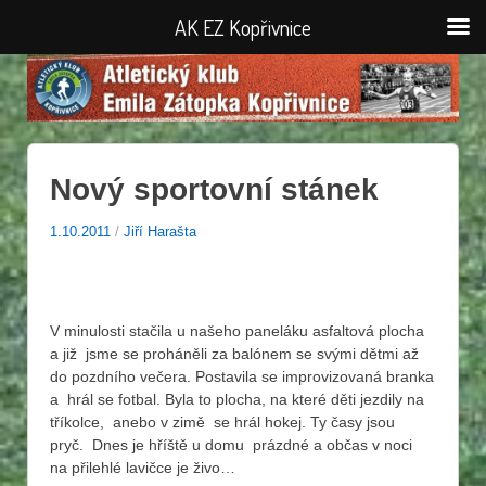
AK EZ Kopřivnice
Nový sportovní stánek
1.10.2011
/
Jiří Harašta
V minulosti stačila u našeho paneláku asfaltová plocha
a již jsme se proháněli za balónem se svými dětmi až
do pozdního večera. Postavila se improvizovaná branka
a hrál se fotbal. Byla to plocha, na které děti jezdily na
tříkolce, anebo v zimě se hrál hokej. Ty časy jsou
pryč. Dnes je hříště u domu prázdné a občas v noci
na přilehlé lavičce je živo…