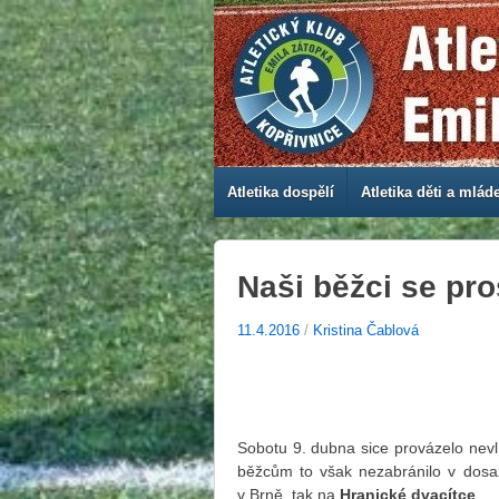
Atletika dospělí
Atletika děti a mlád
Naši běžci se pro
11.4.2016
/
Kristina Čablová
Sobotu 9. dubna sice provázelo nevlí
běžcům to však nezabránilo v dosa
v Brně, tak na
Hranické dvacítce
.