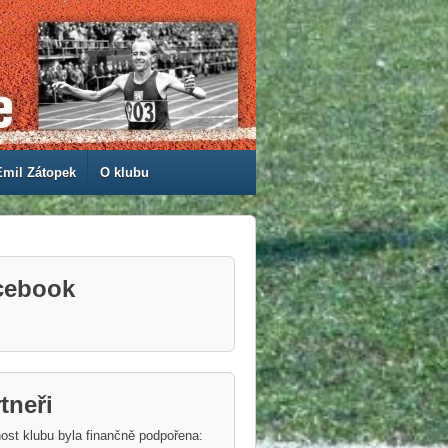
Emil Zátopek
O klubu
cebook
tneři
ost klubu byla finančně podpořena: