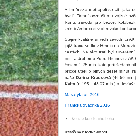
V brněnské metropoli se cítí jako
bydlí. Tamní ovzduší mu zajisté svě
Runu, závodu pro běžce, koloběžká
Jakub Ambros si v obrovské konkurenc
Stejně kvalitně si vedli závodníci A
jejíž trasa vedla z Hranic na Morav
cestách. Na této trati byl suverénn
min. a druhému Petru Hrdinovi z AK P
časem 1:25 min. kategorii šedesátní
příčce utekl o plných deset minut. N
naše
Darina Krausová
(46:50 min.)
Kvita
(r. 1951, 48:07 min.) a devátý 
Masaryk run 2016
Hranická dvacítka 2016
‹
Kouzlo kondičního běhu
Označeno v
Atletika dospělí