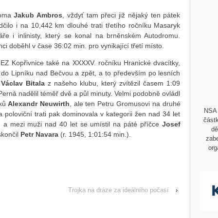
 doma
Jakub Ambros
, vždyť tam přeci již nějaký ten pátek
dčilo i na 10,442 km dlouhé trati třetího ročníku Masaryk
ře i inlinisty, který se konal na brněnském Autodromu.
i doběhl v čase 36:02 min. pro vynikající třetí místo.
K EZ Kopřivnice také na XXXXV. ročníku Hranické dvacítky,
ě do Lipníku nad Bečvou a zpět, a to především po lesních
í
Václav Bitala
z našeho klubu, který zvítězil časem 1:09
erná nadělil téměř dvě a půl minuty. Velmi podobně ovládl
ků
Alexandr Neuwirth
, ale ten Petru Gromusovi na druhé
NSA 
a poloviční trati pak dominovala v kategorii žen nad 34 let
částk
 a mezi muži nad 40 let se umístil na páté příčce
Josef
dě
skončil
Petr Navara
(r. 1945, 1:01:54 min.).
zabe
org
Trojka na dráze za ideálního počasí
›