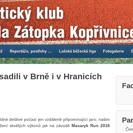
ež
Reportáže, postřehy …
Lašská běžecká liga
Fotogalerie
sadili v Brně i v Hranicích
Fa
Par
dné deštivé počasí jen vzdáleně připomínající jaro, našim
žení skvělých výkonů jak na závodě
Masaryk Run 2016
Činn