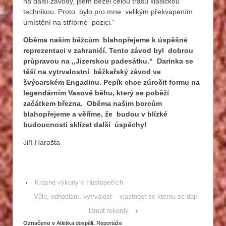
na další závody, jsem běžel celou trasu klasickou
technikou. Proto bylo pro mne velikým překvapením
umístění na stříbrné pozici.“
Oběma našim běžcům blahopřejeme k úspěšné
reprezentaci v zahraničí. Tento závod byl dobrou
průpravou na ,,Jizerskou padesátku.“ Darinka se
těší na vytrvalostní běžkařský závod ve
švýcarském Engadinu. Pepík chce zúročit formu na
legendárním Vasově běhu, který se poběží
začátkem března. Oběma našim borcům
blahopřejeme a věříme, že budou v blízké
budoucnosti sklízet další úspěchy!
Jiří Harašta
‹
Krásné výkony v Hustopečích
Vůle, odhodlání, vytrvalost – vlastnost se kterou se dají
lámat rekordy
›
Označeno v
Atletika dospělí
,
Reportáže