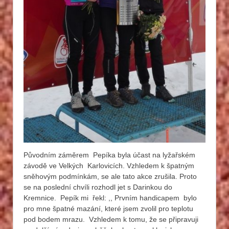
Původním záměrem Pepíka byla účast na lyžařském
závodě ve Velkých Karlovicích. Vzhledem k špatným
sněhovým podmínkám, se ale tato akce zrušila. Proto
se na poslední chvíli rozhodl jet s Darinkou do
Kremnice. Pepík mi řekl: ,, Prvním handicapem bylo
pro mne špatné mazání, které jsem zvolil pro teplotu
pod bodem mrazu. Vzhledem k tomu, že se připravuji