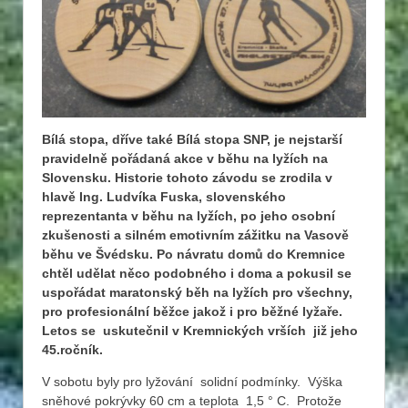
Bílá stopa, dříve také Bílá stopa SNP, je nejstarší
pravidelně pořádaná akce v běhu na lyžích na
Slovensku. Historie tohoto závodu se zrodila v
hlavě Ing. Ludvíka Fuska, slovenského
reprezentanta v běhu na lyžích, po jeho osobní
zkušenosti a silném emotivním zážitku na Vasově
běhu ve Švédsku. Po návratu domů do Kremnice
chtěl udělat něco podobného i doma a pokusil se
uspořádat maratonský běh na lyžích pro všechny,
pro profesionální běžce jakož i pro běžné lyžaře.
Letos se uskutečnil v Kremnických vrších již jeho
45.ročník.
V sobotu byly pro lyžování solidní podmínky. Výška
sněhové pokrývky 60 cm a teplota 1,5 ° C. Protože