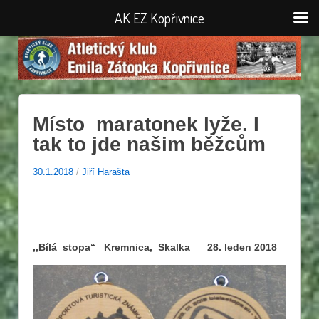
AK EZ Kopřivnice
Místo maratonek lyže. I
tak to jde našim běžcům
30.1.2018
/
Jiří Harašta
,,Bílá stopa“ Kremnica, Skalka 28. leden 2018