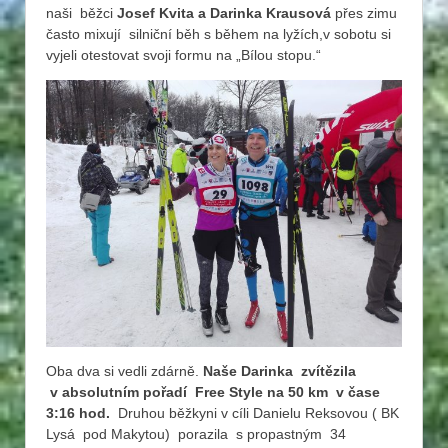
naši běžci
Josef Kvita a Darinka Krausová
přes zimu
často mixují silniční běh s během na lyžích,v sobotu si
vyjeli otestovat svoji formu na „Bílou stopu.“
Oba dva si vedli zdárně.
Naše Darinka zvítězila
v absolutním pořadí Free Style na 50 km v čase
3:16 hod.
Druhou běžkyni v cíli Danielu Reksovou ( BK
Lysá pod Makytou) porazila s propastným 34