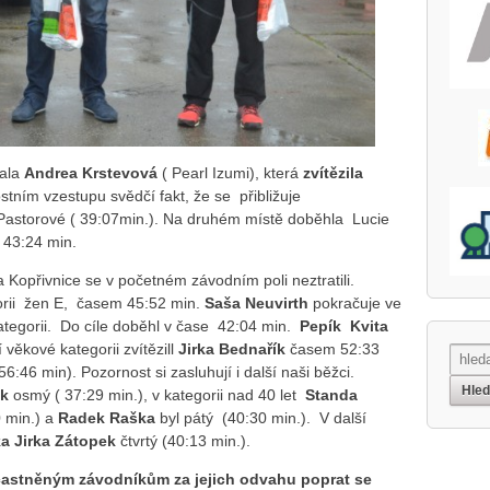
dala
Andrea Krstevová
( Pearl Izumi), která
zvítězila
tním vzestupu svědčí fakt, že se přibližuje
Pastorové ( 39:07min.). Na druhém místě doběhla Lucie
 43:24 min.
a Kopřivnice se v početném závodním poli neztratili.
gorii žen E, časem 45:52 min.
Saša Neuvirth
pokračuje ve
ategorii. Do cíle doběhl v čase 42:04 min.
Pepík Kvita
 věkové kategorii zvítězill
Jirka Bednařík
časem 52:33
56:46 min). Pozornost si zasluhují i další naši běžci.
ák
osmý ( 37:29 min.), v kategorii nad 40 let
Standa
0 min.) a
Radek Raška
byl pátý (40:30 min.). V další
ka Jirka Zátopek
čtvrtý (40:13 min.).
častněným závodníkům za jejich odvahu poprat se