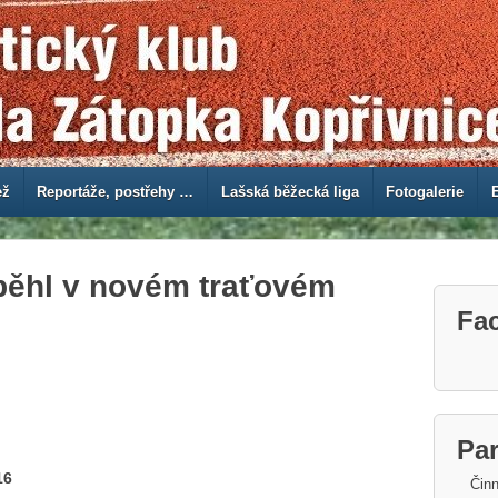
ež
Reportáže, postřehy …
Lašská běžecká liga
Fotogalerie
ěhl v novém traťovém
Fa
Par
016
Činn