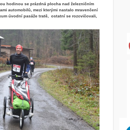
tou hodinou se prázdná plocha nad železničním
kami automobilů, mezi kterými nastalo mravenčení
kum úvodní pasáže tratě, ostatní se rozcvičovali,