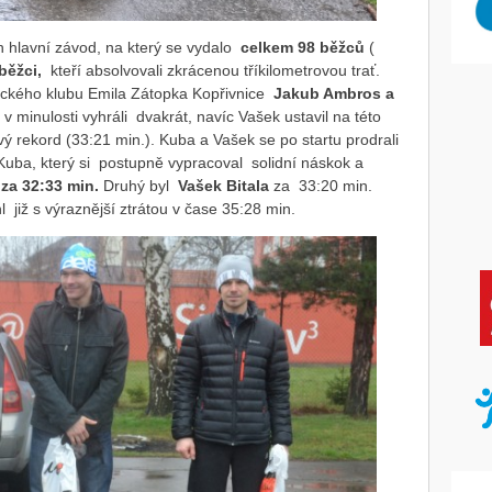
n hlavní závod, na který se vydalo
celkem 98 běžců
(
běžci,
kteří absolvovali zkrácenou tříkilometrovou trať.
letického klubu Emila Zátopka Kopřivnice
Jakub Ambros a
 minulosti vyhráli dvakrát, navíc Vašek ustavil na této
ový rekord (33:21 min.). Kuba a Vašek se po startu prodrali
 Kuba, který si postupně vypracoval solidní náskok a
za 32:33 min.
Druhý byl
Vašek Bitala
za 33:20 min.
 již s výraznější ztrátou v čase 35:28 min.