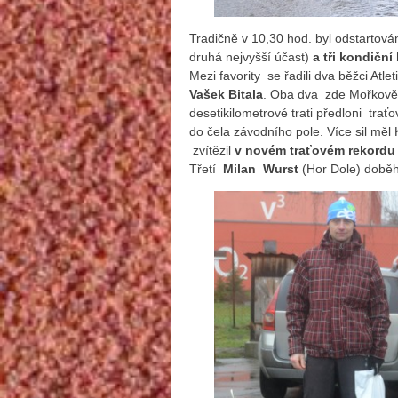
Tradičně v 10,30 hod. byl odstartová
druhá nejvyšší účast)
a tři kondiční 
Mezi favority se řadili dva běžci At
Vašek Bitala
. Oba dva zde Mořkově v
desetikilometrové trati předloni trať
do čela závodního pole. Více sil měl
zvítězil
v novém traťovém rekordu 
Třetí
Milan Wurst
(Hor Dole) doběhl