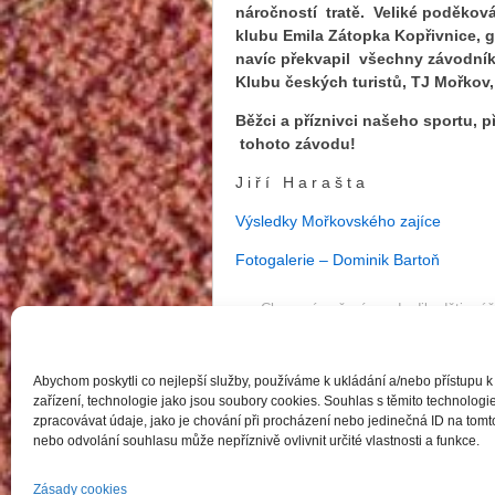
náročností tratě. Veliké poděková
klubu Emila Zátopka Kopřivnice, 
navíc překvapil všechny závodní
Klubu českých turistů, TJ Mořkov
Běžci a příznivci našeho sportu, p
tohoto závodu!
J i ř í H a r a š t a
Výsledky Mořkovského zajíce
Fotogalerie – Dominik Bartoň
‹
Chmurné počasí neodradilo děti z ú
Označeno v
Atletika dospělí
,
Reportáže
Abychom poskytli co nejlepší služby, používáme k ukládání a/nebo přístupu k
zařízení, technologie jako jsou soubory cookies. Souhlas s těmito technolo
zpracovávat údaje, jako je chování při procházení nebo jedinečná ID na to
nebo odvolání souhlasu může nepříznivě ovlivnit určité vlastnosti a funkce.
Zásady cookies