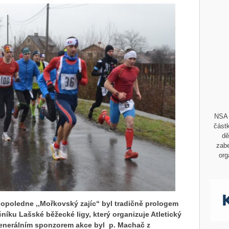
NSA 
částk
dě
zabe
org
opoledne ,,Mořkovský zajíc“ byl tradičně prologem
níku Lašské běžecké ligy, který organizuje Atletický
Generálním sponzorem akce byl p. Machač z