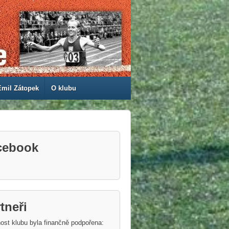
Emil Zátopek
O klubu
cebook
tneři
ost klubu byla finančně podpořena: