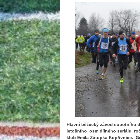
Hlavní běžecký závod sobotního d
letošního osmidílného seriálu roč
klub Emila Zátopka Kopřivnice. 