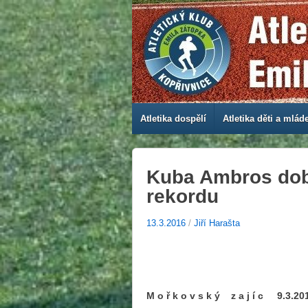
Atletika dospělí
Atletika děti a mlád
Kuba Ambros dob
rekordu
13.3.2016
/
Jiří Harašta
M o ř k o v s k ý z a j í c 9.3.2