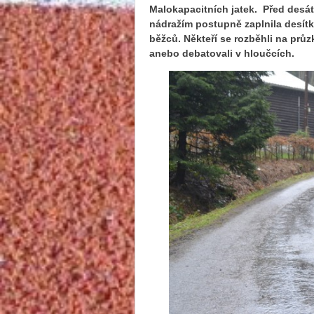
Malokapacitních jatek. Před desá
nádražím postupně zaplnila desít
běžců. Někteří se rozběhli na průz
anebo debatovali v hloučcích.