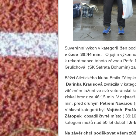
Suverénní výkon v kategorii žen po
v čase 39:44 min.
O jejím výkonnos
k rekordmance tohoto závodu Petře 
Grulichová (SK Šafrata Bohumín) za
Běžci Atletického klubu Emila Zátopk
Darinka Krausová
zvítězila v kate
vítězném tažení ve své veteránské k
získal bronz za 46:15 min. V nejstarší
min. před druhým
Petrem Navarou
(
V hlavní kategorii byl
Vojtěch Praž
Zátopek
obsadil čtvrté místo ( 39:1
kategorii mužů nad 50 let doběhl
Jir
Na závěr chci poděkovat všem zú