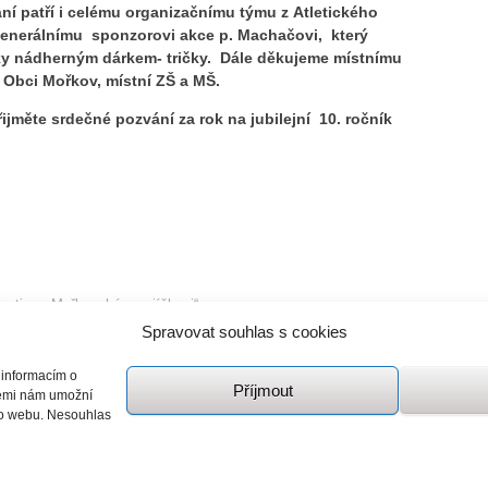
ní patří i celému organizačnímu týmu z Atletického
generálnímu sponzorovi akce p. Machačovi, který
ky nádherným dárkem- tričky. Dále děkujeme místnímu
, Obci Mořkov, místní ZŠ a MŠ.
řijměte srdečné pozvání za rok na jubilejní 10. ročník
časti na „Mořkovském zajíčkovi“
Spravovat souhlas s cookies
Mořkovský zajíček se i v deštivém počasí vydařil
›
 informacím o
Příjmout
giemi nám umožní
mto webu. Nesouhlas