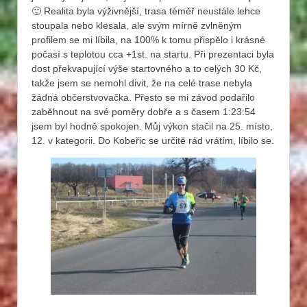
🙂 Realita byla výživnější, trasa téměř neustále lehce
stoupala nebo klesala, ale svým mírně zvlněným
profilem se mi líbila, na 100% k tomu přispělo i krásné
počasí s teplotou cca +1st. na startu. Při prezentaci byla
dost překvapující výše startovného a to celých 30 Kč,
takže jsem se nemohl divit, že na celé trase nebyla
žádná občerstvovačka. Přesto se mi závod podařilo
zaběhnout na své poměry dobře a s časem 1:23:54
jsem byl hodně spokojen. Můj výkon stačil na 25. místo,
12. v kategorii. Do Kobeřic se určitě rád vrátím, líbilo se.