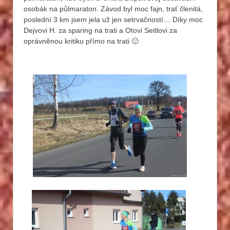
osobák na půlmaraton. Závod byl moc fajn, trať členitá,
poslední 3 km jsem jela už jen setrvačností… Díky moc
Dejvovi H. za sparing na trati a Otovi Seitlovi za
oprávněnou kritiku přímo na trati 🙂