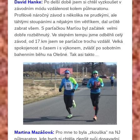
David Hanke:
Po delší době jsem si chtěl vyzkoušet v
závodním módu vzdálenost kolem půlmaratonu.
Profilově náročný závod s několika ne prudkými, ale
táhlými stoupáními a nějakým tím větříkem, dal určitě
zabrat všem. S parťačkou Marťou byl začátek velmi
dobře rozběhnutý. Ve stejném tempu jsme odběhli celý
závod, od 17.km jsem se parťačce trochu vzdálil. Velká
spokojenost s časem i s výkonem, zvlášť po sobotním
bahenním běhu na Olešné. Tak asi takto…
Martina Mazáčová:
Pro mne to byla „zkouška“ na NJ
půlmaraton, kde bych si chtěla zlepšit svůj dosavadní