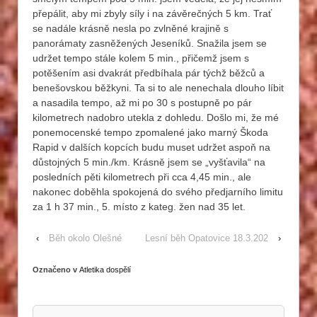
přepálit, aby mi zbyly síly i na závěrečných 5 km. Trať
se nadále krásně nesla po zvlněné krajině s
panorámaty zasněžených Jeseníků. Snažila jsem se
udržet tempo stále kolem 5 min., přičemž jsem s
potěšením asi dvakrát předbíhala pár týchž běžců a
benešovskou běžkyni. Ta si to ale nenechala dlouho líbit
a nasadila tempo, až mi po 30 s postupně po pár
kilometrech nadobro utekla z dohledu. Došlo mi, že mé
ponemocenské tempo zpomalené jako marný Škoda
Rapid v dalších kopcích budu muset udržet aspoň na
důstojných 5 min./km. Krásně jsem se „vyšťavila“ na
posledních pěti kilometrech při cca 4,45 min., ale
nakonec doběhla spokojená do svého předjarního limitu
za 1 h 37 min., 5. místo z kateg. žen nad 35 let.
‹
Běh okolo Olešné
Lesní běh Opatovice 18.3.202
›
Označeno v
Atletika dospělí