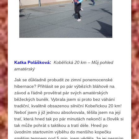
Katka Polášková:
Koběřická 20 km – Můj pohled
amatérský
Jak se důkladně probudit ze zimní ponemocenské
hibernace? Přihlásit se po pár výbězích bláhově na
závod a řádně provětrat pár svých amatérských
běžeckých buněk. Vybrala jsem si proto bez váhání
tradiční, kvalitně obsazenou silniční Kobeřickou 20 km!
Neboť jsem ji již jednou absolvovala, těšila jsem na její
trať, která hned tak po pár minutách nekončí a člověk si
tak může pohrát s taktikou a tratí déle. Hned po
úvodním startovním výběhu do menšího kopečku
smělým tempem pod 5 min. jsem věděla, že jej nesmím