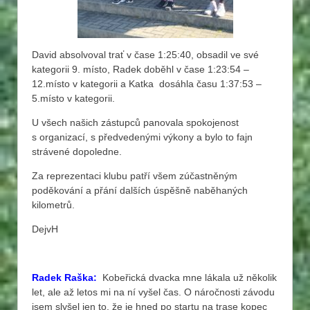
David absolvoval trať v čase 1:25:40, obsadil ve své
kategorii 9. místo, Radek doběhl v čase 1:23:54 –
12.místo v kategorii a Katka dosáhla času 1:37:53 –
5.místo v kategorii.
U všech našich zástupců panovala spokojenost
s organizací, s předvedenými výkony a bylo to fajn
strávené dopoledne.
Za reprezentaci klubu patří všem zúčastněným
poděkování a přání dalších úspěšně naběhaných
kilometrů.
DejvH
Radek Raška:
Kobeřická dvacka mne lákala už několik
let, ale až letos mi na ní vyšel čas. O náročnosti závodu
jsem slyšel jen to, že je hned po startu na trase kopec