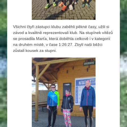
Všichni čtyři zástupci klubu zaběhli pěkné časy, užili si
závod a kvalitně reprezentovali klub. Na stupínek vítězů
se prosadila Marťa, která doběhla celkově i v kategorii
na druhém místě, v čase 1:26:27. Zbylí naši běžci
zůstali kousek za stupni.