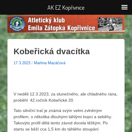
AK EZ Kopřivnice
Kobeřická dvacítka
17.3.2023
/
Martina Mazáčová
V neděli 12.3.2023, za slunečného, ale chladného rána,
proběhl 42.ročník Kobeřické 20.
Tato silniční trať je známá svým velmi zvlněným
profilem, s několika dlouhými táhlými kopci a seběhy.
Takovýto profil dělá tento závod docela těžkým. Po
startu se běží cca 1,5 km do táhlého stoupání