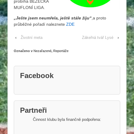
probíhá BEŽECKÁ
MUFLONÍ LIGA.
„Ješte jsem neumřela, ještě stále žiju“
,a proto
průběžné pořadí naleznete
ZDE
‹
Životní meta
Zákeřná tvář Lysé
›
Označeno v
Nezařazené
,
Reportáže
Facebook
Partneři
Činnost klubu byla finančně podpořena: