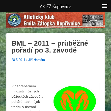
AK EZ Kopřivnice
BML – 2011 – průběžné
pořadí po 3. závodě
28.5.2011
/
Jiří Harašta
V nepřeberném
množství různých
běžeckých závodů a
pohárů, „tak nějak
trochu v ústraní“