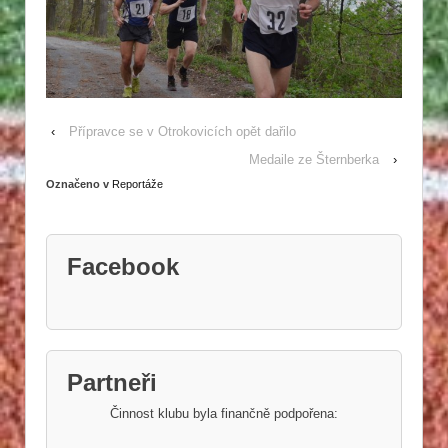
‹
Přípravce se v Otrokovicích opět dařilo
Medaile ze Šternberka
›
Označeno v
Reportáže
Facebook
Partneři
Činnost klubu byla finančně podpořena: