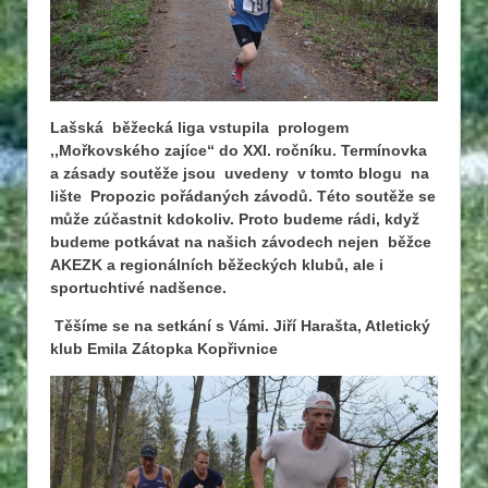
Lašská běžecká liga vstupila prologem
,,Mořkovského zajíce“ do XXI. ročníku. Termínovka
a zásady soutěže jsou uvedeny v tomto blogu na
lište Propozic pořádaných závodů. Této soutěže se
může zúčastnit kdokoliv. Proto budeme rádi, když
budeme potkávat na našich závodech nejen běžce
AKEZK a regionálních běžeckých klubů, ale i
sportuchtivé nadšence.
Těšíme se na setkání s Vámi. Jiří Harašta, Atletický
klub Emila Zátopka Kopřivnice