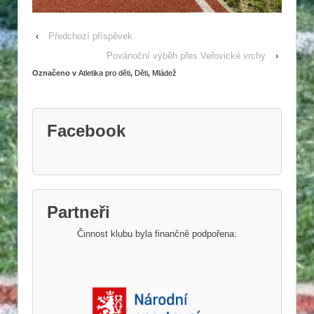
‹
Předchozí příspěvek
Povánoční výběh přes Veřovické vrchy
›
Označeno v
Atletika pro děti
,
Děti
,
Mládež
Facebook
Partneři
Činnost klubu byla finančně podpořena: