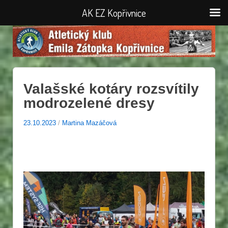
AK EZ Kopřivnice
Valašské kotáry rozsvítily
modrozelené dresy
23.10.2023
/
Martina Mazáčová