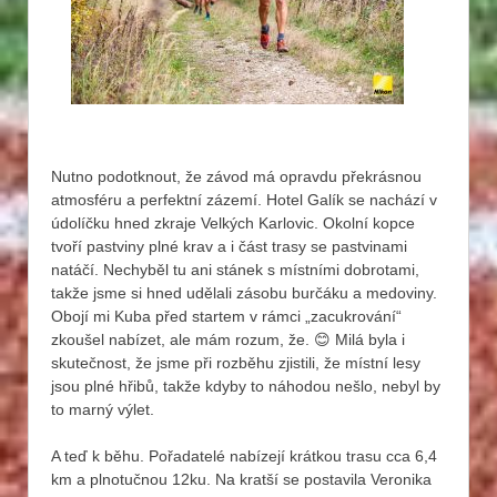
Nutno podotknout, že závod má opravdu překrásnou
atmosféru a perfektní zázemí. Hotel Galík se nachází v
údolíčku hned zkraje Velkých Karlovic. Okolní kopce
tvoří pastviny plné krav a i část trasy se pastvinami
natáčí. Nechyběl tu ani stánek s místními dobrotami,
takže jsme si hned udělali zásobu burčáku a medoviny.
Obojí mi Kuba před startem v rámci „zacukrování“
zkoušel nabízet, ale mám rozum, že. 😊 Milá byla i
skutečnost, že jsme při rozběhu zjistili, že místní lesy
jsou plné hřibů, takže kdyby to náhodou nešlo, nebyl by
to marný výlet.
A teď k běhu. Pořadatelé nabízejí krátkou trasu cca 6,4
km a plnotučnou 12ku. Na kratší se postavila Veronika