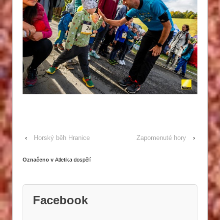
‹
Horský běh Hranice
Zapomenuté hory
›
Označeno v
Atletika dospělí
Facebook