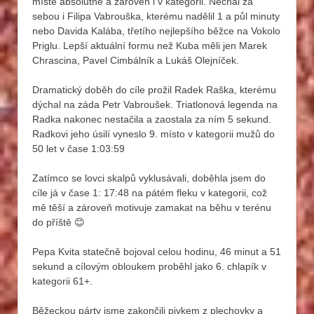
místě absolutně a zároveň i v kategorii. Nechal za
sebou i Filipa Vabrouška, kterému nadělil 1 a půl minuty
nebo Davida Kalába, třetího nejlepšího běžce na Vokolo
Priglu. Lepší aktuální formu než Kuba měli jen Marek
Chrascina, Pavel Cimbálník a Lukáš Olejníček.
Dramatický doběh do cíle prožil Radek Raška, kterému
dýchal na záda Petr Vabroušek. Triatlonová legenda na
Radka nakonec nestačila a zaostala za ním 5 sekund.
Radkovi jeho úsilí vyneslo 9. místo v kategorii mužů do
50 let v čase 1:03:59
Zatímco se lovci skalpů vyklusávali, doběhla jsem do
cíle já v čase 1: 17:48 na pátém fleku v kategorii, což
mě těší a zároveň motivuje zamakat na běhu v terénu
do příště 😊
Pepa Kvita statečně bojoval celou hodinu, 46 minut a 51
sekund a cílovým obloukem proběhl jako 6. chlapík v
kategorii 61+.
Běžeckou párty jsme zakončili pivkem z plechovky a