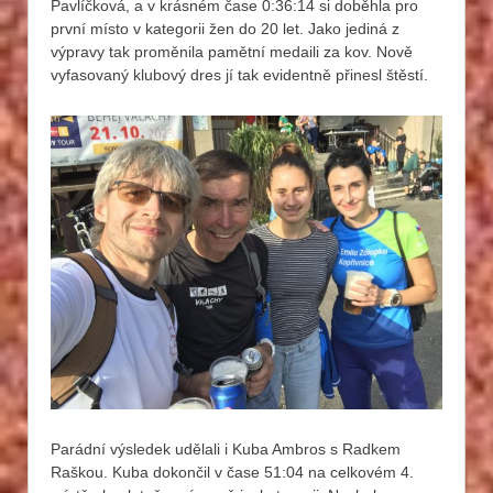
Pavlíčková, a v krásném čase 0:36:14 si doběhla pro
první místo v kategorii žen do 20 let. Jako jediná z
výpravy tak proměnila pamětní medaili za kov. Nově
vyfasovaný klubový dres jí tak evidentně přinesl štěstí.
Parádní výsledek udělali i Kuba Ambros s Radkem
Raškou. Kuba dokončil v čase 51:04 na celkovém 4.