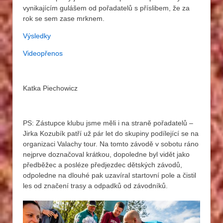
vynikajícím gulášem od pořadatelů s příslibem, že za
rok se sem zase mrknem.
Výsledky
Videopřenos
Katka Piechowicz
PS: Zástupce klubu jsme měli i na straně pořadatelů –
Jirka Kozubík patří už pár let do skupiny podílející se na
organizaci Valachy tour. Na tomto závodě v sobotu ráno
nejprve doznačoval krátkou, dopoledne byl vidět jako
předběžec a posléze předjezdec dětských závodů,
odpoledne na dlouhé pak uzavíral startovní pole a čistil
les od značení trasy a odpadků od závodníků.