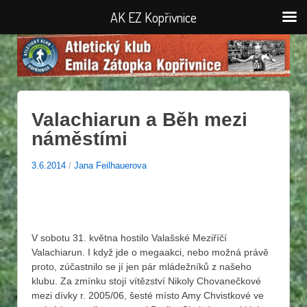
AK EZ Kopřivnice
Valachiarun a Běh mezi
náměstími
3.6.2014
/
Jana Feilhauerova
V sobotu 31. května hostilo Valašské Meziříčí
Valachiarun. I když jde o megaakci, nebo možná právě
proto, zúčastnilo se jí jen pár mládežníků z našeho
klubu. Za zmínku stojí vítězství Nikoly Chovanečkové
mezi dívky r. 2005/06, šesté místo Amy Chvistkové ve