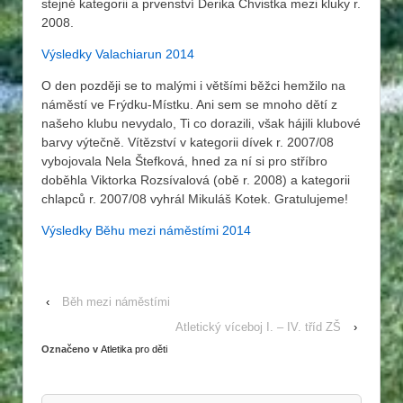
stejné kategorii a prvenství Derika Chvistka mezi kluky r.
2008.
Výsledky Valachiarun 2014
O den později se to malými i většími běžci hemžilo na
náměstí ve Frýdku-Místku. Ani sem se mnoho dětí z
našeho klubu nevydalo, Ti co dorazili, však hájili klubové
barvy výtečně. Vítězství v kategorii dívek r. 2007/08
vybojovala Nela Štefková, hned za ní si pro stříbro
doběhla Viktorka Rozsívalová (obě r. 2008) a kategorii
chlapců r. 2007/08 vyhrál Mikuláš Kotek. Gratulujeme!
Výsledky Běhu mezi náměstími 2014
‹
Běh mezi náměstími
Atletický víceboj I. – IV. tříd ZŠ
›
Označeno v
Atletika pro děti