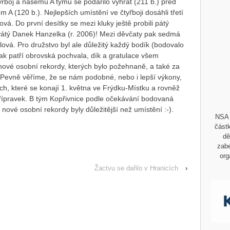
řboj a našemu A týmu se podařilo vyhrát (211 b.) před
A (120 b.). Nejlepších umístění ve čtyřboji dosáhli třetí
á. Do první desítky se mezi kluky ještě probili pátý
vátý Danek Hanzelka (r. 2006)! Mezi děvčaty pak sedmá
vá. Pro družstvo byl ale důležitý každý bodík (bodovalo
tak patří obrovská pochvala, dík a gratulace všem
ové osobní rekordy, kterých bylo požehnaně, a také za
Pevně věříme, že se nám podobné, nebo i lepší výkony,
h, které se konají 1. května ve Frýdku-Místku a rovněž
řípravek. B tým Kopřivnice podle očekávání bodovaná
nové osobní rekordy byly důležitější než umístění :-).
NSA 
částk
dě
zabe
org
Žactvu se dařilo v Hranicích
›