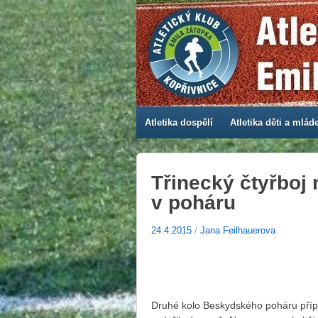
Atletika dospělí
Atletika děti a mlád
Třinecký čtyřboj 
v poháru
24.4.2015
/
Jana Feilhauerova
Druhé kolo Beskydského poháru přípra