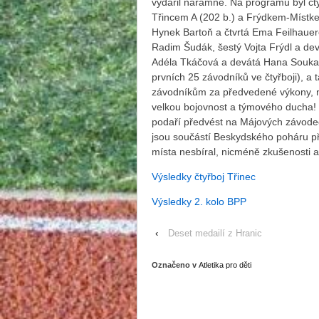
vydařil náramně. Na programu byl čty
Třincem A (202 b.) a Frýdkem-Místkem 
Hynek Bartoň a čtvrtá Ema Feilhauerov
Radim Šudák, šestý Vojta Frýdl a de
Adéla Tkáčová a devátá Hana Soukalo
prvních 25 závodníků ve čtyřboji), a 
závodníkům za předvedené výkony, n
velkou bojovnost a týmového ducha! 
podaří předvést na Májových závodec
jsou součástí Beskydského poháru p
místa nesbíral, nicméně zkušenosti a 
Výsledky čtyřboj Třinec
Výsledky 2. kolo BPP
‹
Deset medailí z Hranic
Označeno v
Atletika pro děti