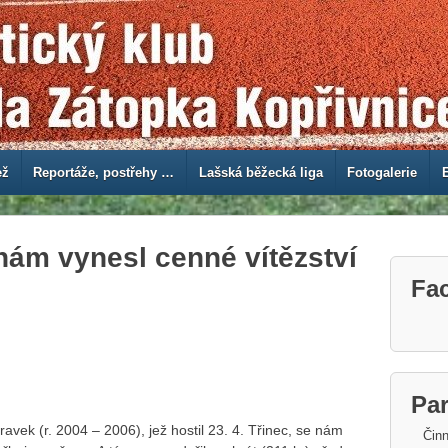
ež
Reportáže, postřehy …
Lašská běžecká liga
Fotogalerie
nám vynesl cenné vítězství
Fa
Par
vek (r. 2004 – 2006), jež hostil 23. 4. Třinec, se nám
Činn