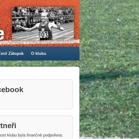
Emil Zátopek
O klubu
cebook
tneři
ost klubu byla finančně podpořena: