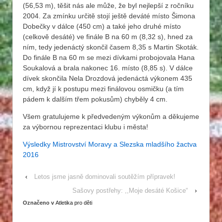
(56,53 m), těšit nás ale může, že byl nejlepší z ročníku
2004. Za zmínku určitě stojí ještě deváté místo Šimona
Dobečky v dálce (450 cm) a také jeho druhé místo
(celkově desáté) ve finále B na 60 m (8,32 s), hned za
ním, tedy jedenáctý skončil časem 8,35 s Martin Skoták.
Do finále B na 60 m se mezi dívkami probojovala Hana
Soukalová a brala nakonec 16. místo (8,85 s). V dálce
dívek skončila Nela Drozdová jedenáctá výkonem 435
cm, když jí k postupu mezi finálovou osmičku (a tím
pádem k dalším třem pokusům) chyběly 4 cm.
Všem gratulujeme k předvedeným výkonům a děkujeme
za výbornou reprezentaci klubu i města!
Výsledky Mistrovství Moravy a Slezska mladšího žactva
2016
‹
Letos jsme jasně dominovali soutěžím přípravek!
Sašovy postřehy: ,,Moje desáté Košice“
›
Označeno v
Atletika pro děti