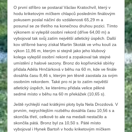
O první stříbro se postaral Václav Kratochvíl, který v
hodu kriketovým míčkem chlapců posledním finálovým
pokusem poslal náčiní do vzdálenosti 65,29 m a
posunul se ze třetího na konečnou druhou pozici. Tímto
výkonem si vylepšil osobní rekord (dříve 64,00 m) a
vybojoval tak svůj zatím největší atletický úspěch. Další
kov stříbrné barvy získal Martin Skoták ve vrhu koulí za
výkon 11,86 m, kterým si stejně jako jeho klubový
kolega vylepšil osobní rekord a zopakoval tak stejné
umístění z halové sezony. Bronz do kopřivnické sbírky
přidala Adéla Hrnčárková v běhu na 60 m, kde ve finále
dosáhla času 8,46 s, kterým jen těsně zaostala za svým
osobním rekordem. Také pro ni je to zatím největší
atletický úspěch, ke kterému přidala velice pěkné
sedmé místo v běhu na 60 m překážek (10,65 s).
Ještě rychlejší nad krátkými ploty byla Nela Drozdová. V
prvním, nejrychlejším rozběhu dosáhla času 10,56 s a
skončila třetí, celkově to ale na medaili nestačilo a
skončila pátá. Bronz byl za 10,50 s. Páté místo
vybojoval i Hynek Bartoň v hodu kriketovým míčkem