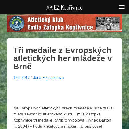
AK EZ Kopřivnice
Tři medaile z Evropských
atletických her mládeže v
Brně
17.9.2017
/
Jana Feilhauerova
Na Evropských atletických hrách mládeže v Brně získali
mladí závodníci Atletického klubu Emila Zátopka
Kopřivnice tři medaile. Stříbro vybojoval Hynek Bartoň
(r. 2004) v hodu kriketovým míčkem, bronz Josef