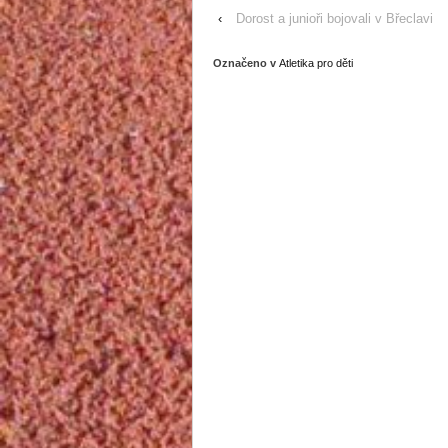
‹
Dorost a junioři bojovali v Břeclavi
Označeno v
Atletika pro děti