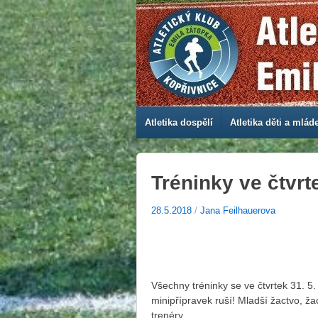
Atletika dospělí
Atletika děti a mlád
Tréninky ve čtvrte
28.5.2018
/
Jana Feilhauerova
Všechny tréninky se ve čtvrtek 31. 5.
minipřípravek ruší! Mladší žactvo, žac
trenéry.