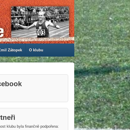
Emil Zátopek
O klubu
cebook
tneři
ost klubu byla finančně podpořena: