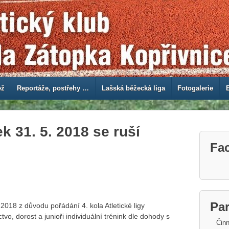
ež
Reportáže, postřehy …
Lašská běžecká liga
Fotogalerie
k 31. 5. 2018 se ruší
Fa
Par
 2018 z důvodu pořádání 4. kola Atletické ligy
tvo, dorost a junioři individuální trénink dle dohody s
Činn