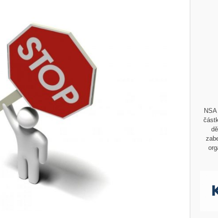
NSA 
částk
dě
zabe
org