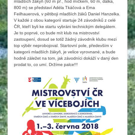
mladších žákyň (60 m př., hod míčkem, 60 m, dálka,
800 m) se představí Adéla Tkáčová a Ema
Feilhauerová, v pětiboji mladších žáků Daniel Hanzelka.
V každé z obou kategorií startuje 24 závodníků z celé
ČR, kteří byli ke startu vybráni technickým delegátem.
Je to poprvé, co bude mít klub na mistrovství
zastoupení, dosud se totiž žádný závodník klubu mezi
top výběr neprobojoval. Startovní pole, především v
kategorii mladších žákyň, je velice vyrovnané, a bude
hodně záležet na tom, jak závodníci dokáží v daný den
prodat to, co umí. Držíme palce!!!