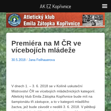
AK EZ Kopřivnice
Premiéra na M ČR ve
vícebojích mládeže
30.5.2018
/
Jana Feilhauerova
V dnech 1. – 3. 6. 2018 se v Kolíně uskuteční
Mistrovství ČR ve vícebojích mládežnických kategorií.
Atletický klub Emila Zátopka Kopřivnice bude mít na
šampionátu tři zástupce, a to v kategorii mladšího
žactva, jež bude závodit v neděli 3. 6. 2018. V pětiboji