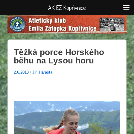
AK EZ Kopřivnice
Těžká porce Horského
běhu na Lysou horu
2.6.2013
/
Jiří Harašta