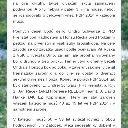
na dva okruhy, takže divákům skýtá zajímavější
podívanou. A o tu nebyla v pátek 3. října nouze, neboť
se rozhodovalo o celkovém vítězi FBP 2014 v kategorii
mužů.
Pouhých deset bodů dělilo Ondru Schwarze z PRJ
Frenštát pod Radhoštěm a Honzu Rečka před Podzimní
pětkou, na prvenství si však zuby brousili oba. Na čele
závodu se od začátku usadil podle očekávání Vít Ryška
z VSK Univerzita Brno, za ním ale probíhal vyrovnaný
boj o druhou a třetí příčku. Téměř čtyři kilometry běželi
Ondra s Honzou bok po boku, v závěru však měl více sil
frenštátský závodník a do cíle se dostal o dvanáct
sekund dříve než Honza. Konečné pořadí FBP 2014 tak
bylo stanoveno: 1. Ondřej Schwarz (PRJ Frenštát p. R.),
2. Jan Reček (ARLH Refeere REEBOK Team), 3. David
Hanke (AK EZ Kopřivnice), který se stal zároveň
vítězem kategorie mužů 40 až 49 let ve FBP 2014 i v
samotném závodě.
V kategorii mužů 50 – 59 let zvítězil rovněž v obou
hodnoceních Jiří Zátopek. Mezi šedesátníky doběhl v