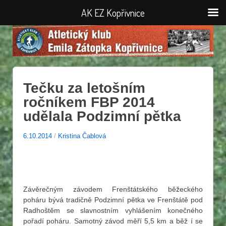
AK EZ Kopřivnice
Tečku za letošním
ročníkem FBP 2014
udělala Podzimní pětka
6.10.2014
/
Kristina Čablová
Závěrečným závodem Frenštátského běžeckého
poháru bývá tradičně Podzimní pětka ve Frenštátě pod
Radhoštěm se slavnostním vyhlášením konečného
pořadí poháru. Samotný závod měří 5,5 km a běž í se