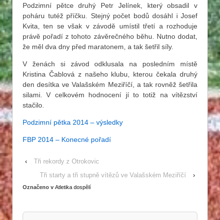
Podzimní pětce druhý Petr Jelínek, který obsadil v
poháru tutéž příčku. Stejný počet bodů dosáhl i Josef
Kvita, ten se však v závodě umístil třetí a rozhoduje
právě pořadí z tohoto závěrečného běhu. Nutno dodat,
že měl dva dny před maratonem, a tak šetřil síly.
V ženách si závod odklusala na posledním místě
Kristina Čablová z našeho klubu, kterou čekala druhý
den desítka ve Valašském Meziříčí, a tak rovněž šetřila
silami. V celkovém hodnocení jí to totiž na vítězství
stačilo.
Podzimní pětka 2014 – výsledky
FBP 2014 – Konecné pořadí
‹
Tři rekordy z Otrokovic
Tři starty a tři stupně vítězů ve Valašském Meziříčí
›
Označeno v
Atletika dospělí