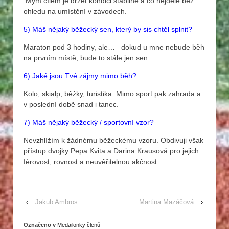
Mým cílem je držet kondici stabilně a co nejdéle bez
ohledu na umístění v závodech.
5) Máš nějaký běžecký sen, který by sis chtěl splnit?
Maraton pod 3 hodiny, ale… dokud u mne nebude běh
na prvním místě, bude to stále jen sen.
6) Jaké jsou Tvé zájmy mimo běh?
Kolo, skialp, běžky, turistika. Mimo sport pak zahrada a
v poslední době snad i tanec.
7) Máš nějaký běžecký / sportovní vzor?
Nevzhlížím k žádnému běžeckému vzoru. Obdivuji však
přístup dvojky Pepa Kvita a Darina Krausová pro jejich
férovost, rovnost a neuvěřitelnou akčnost.
‹
Jakub Ambros
Martina Mazáčová
›
Označeno v
Medailonky členů