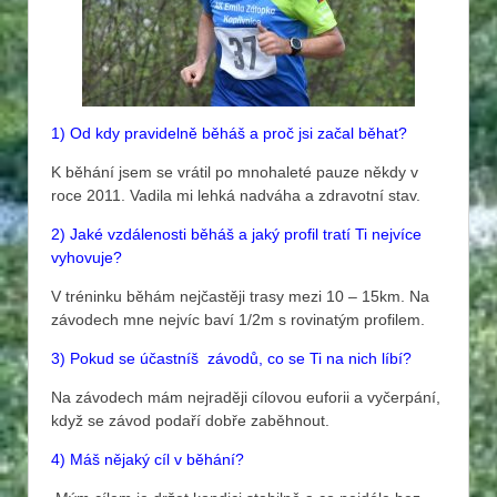
1) Od kdy pravidelně běháš a proč jsi začal běhat?
K běhání jsem se vrátil po mnohaleté pauze někdy v
roce 2011. Vadila mi lehká nadváha a zdravotní stav.
2) Jaké vzdálenosti běháš a jaký profil tratí Ti nejvíce
vyhovuje?
V tréninku běhám nejčastěji trasy mezi 10 – 15km. Na
závodech mne nejvíc baví 1/2m s rovinatým profilem.
3) Pokud se účastníš závodů, co se Ti na nich líbí?
Na závodech mám nejraději cílovou euforii a vyčerpání,
když se závod podaří dobře zaběhnout.
4) Máš nějaký cíl v běhání?