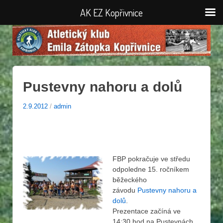
AK EZ Kopřivnice
Pustevny nahoru a dolů
2.9.2012
/
admin
FBP pokračuje ve středu
odpoledne 15. ročníkem
běžeckého
závodu
Pustevny nahoru a
dolů
.
Prezentace začíná ve
14:30 hod na Pustevnách.