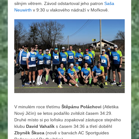
silným větrem. Závod odstartoval jeho patron
Saša
Neuwirth
v 9:30 u vlakového nádraží v Mořkově.
V minulém roce třetímu
Štěpánu Poláchovi
(Atletika
Nový Jičín) se letos podařilo zvítězit časem 34:29.
Druhé místo si po loňsku zopakoval zástupce stejného
klubu
David Vahalík
s časem 34:36 a třetí doběhl
Zbyněk Škuca
(nově v barvách AC Sportguides