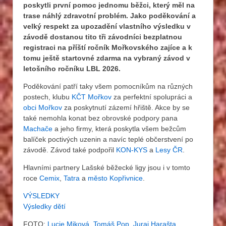
poskytli první pomoc jednomu běžci, který měl na
trase náhlý zdravotní problém. Jako poděkování a
velký respekt za upozadění vlastního výsledku v
závodě dostanou tito tři závodníci bezplatnou
registraci na příští ročník Mořkovského zajíce a k
tomu ještě startovné zdarma na vybraný závod v
letošního ročníku LBL 2026.
Poděkování patří taky všem pomocníkům na různých
postech, klubu
KČT Mořkov
za perfektní spolupráci a
obci Mořkov
za poskytnutí zázemí hřiště. Akce by se
také nemohla konat bez obrovské podpory pana
Machače
a jeho firmy, která poskytla všem bežcům
balíček poctivých uzenin a navíc teplé občerstvení po
závodě. Závod také podpořil
KON-KYS
a
Lesy ČR
.
Hlavními partnery Lašské běžecké ligy jsou i v tomto
roce
Cemix
,
Tatra
a
město Kopřivnice
.
VÝSLEDKY
Výsledky dětí
FOTO:
Lucie Miková
,
Tomáš Pop
,
Juraj Harašta
,