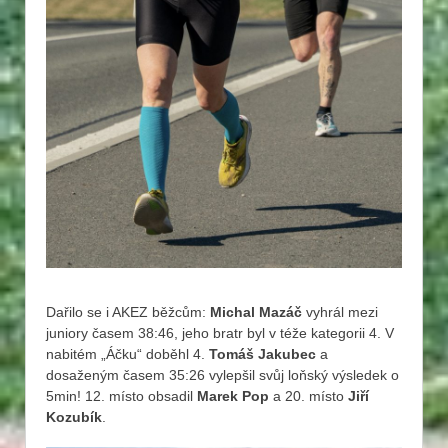
Dařilo se i AKEZ běžcům:
Michal Mazáč
vyhrál mezi
juniory časem 38:46, jeho bratr byl v téže kategorii 4. V
nabitém „Áčku“ doběhl 4.
Tomáš Jakubec
a
dosaženým časem 35:26 vylepšil svůj loňský výsledek o
5min! 12. místo obsadil
Marek Pop
a 20. místo
Jiří
Kozubík
.