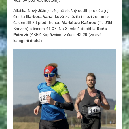
Rožnov pod Radhoštěm).
Atletika Nový Jičín je zřejmě slušný oddíl, protože její
členka
Barbora Vahalíková
zvítězila i mezi ženami s
časem 38:28 před druhou
Markétou Kašnou
(TJ Jäkl
Karviná) s časem 41:07. Na 3. místě doběhla
Soňa
Petrová
(AKEZ Kopřivnice) v čase 42:29 (ve své
kategorii druhá).