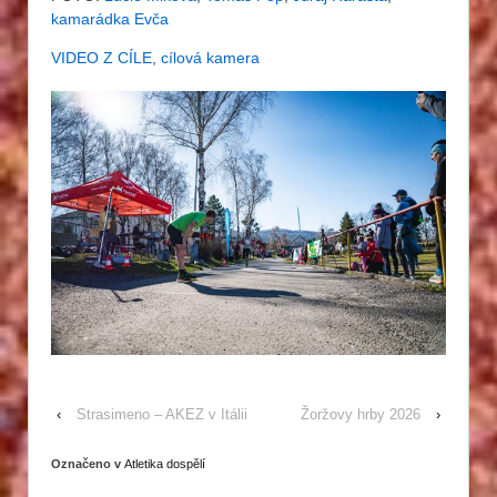
kamarádka Evča
VIDEO Z CÍLE
,
cílová kamera
‹
Strasimeno – AKEZ v Itálii
Žoržovy hrby 2026
›
Označeno v
Atletika dospělí