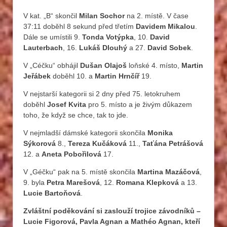
V kat. „B“ skončil
Milan Sochor
na 2. místě. V čase
37:11 doběhl 8 sekund před třetím
Davidem Mikalou
.
Dále se umístili 9.
Tonda Votýpka
, 10.
David
Lauterbach
, 16.
Lukáš Dlouhý
a 27.
David Sobek
.
V „Céčku“ obhájil
Dušan Olajoš
loňské 4. místo,
Martin
Jeřábek
doběhl 10. a
Martin Hrnčíř
19.
V nejstarší kategorii si 2 dny před 75. letokruhem
doběhl
Josef Kvita
pro 5. místo a je živým důkazem
toho, že když se chce, tak to jde.
V nejmladší dámské kategorii skončila
Monika
Sýkorová
8.,
Tereza Kučáková
11.,
Taťána Petrášová
12. a
Aneta Pobořilová
17.
V „Géčku“ pak na 5. místě skončila
Martina Mazáčová
,
9. byla
Petra Marešová
, 12.
Romana Klepková
a 13.
Lucie Bartoňová
.
Zvláštní poděkování si zaslouží trojice závodníků –
Lucie Figorová, Pavla Agnan a Mathéo Agnan, kteří