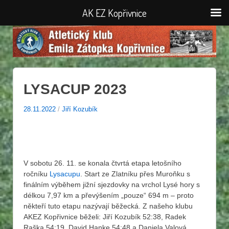
AK EZ Kopřivnice
LYSACUP 2023
28.11.2022
/
Jiří Kozubík
V sobotu 26. 11. se konala čtvrtá etapa letošního
ročníku
Lysacupu
. Start ze Zlatníku přes Muroňku s
finálním výběhem jižní sjezdovky na vrchol Lysé hory s
délkou 7,97 km a převýšením „pouze“ 694 m – proto
někteří tuto etapu nazývají běžecká. Z našeho klubu
AKEZ Kopřivnice běželi: Jiří Kozubík 52:38, Radek
Raška 54:19, David Hanke 54:48 a Daniela Valová