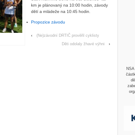
km je plánovaný na 10:00 hodin, závody
dětí a mládeže na 10:45 hodin.
Propozice závodu
‹
(Ne)závodní DRTIČ prověřil cyklisty
Děti odolaly žhavé výhni
›
NSA 
částk
dě
zabe
org