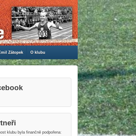
Emil Zátopek
O klubu
cebook
tneři
ost klubu byla finančně podpořena: