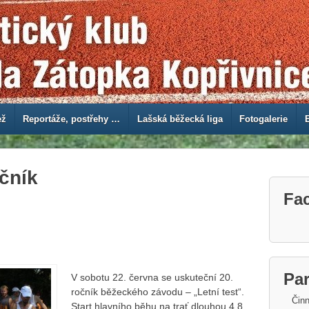
ež
Reportáže, postřehy …
Lašská běžecká liga
Fotogalerie
očník
Fa
Par
V sobotu 22. června se uskuteční 20.
ročník běžeckého závodu – „Letní test“.
Činn
Start hlavního běhu na trať dlouhou 4,8