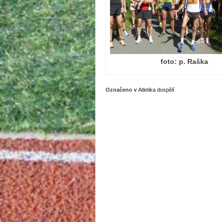
foto: p. Raška
Označeno v
Atletika dospělí