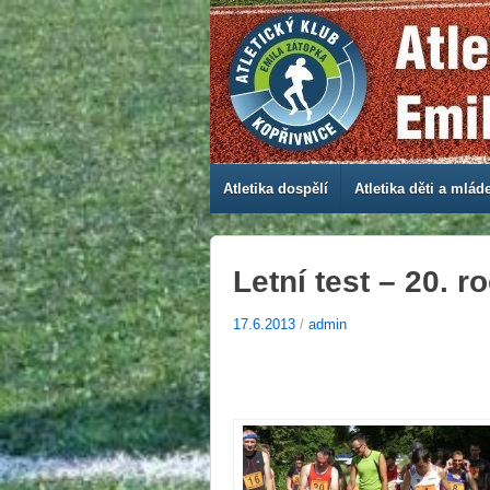
Atletika dospělí
Atletika děti a mlád
Letní test – 20. r
17.6.2013
/
admin