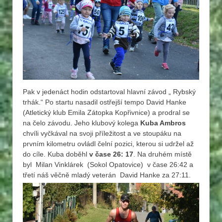
Pak v jedenáct hodin odstartoval hlavní závod „ Rybský
trhák.“ Po startu nasadil ostřejší tempo David Hanke
(Atletický klub Emila Zátopka Kopřivnice) a prodral se
na čelo závodu. Jeho klubový kolega
Kuba Ambros
chvíli vyčkával na svoji příležitost a ve stoupáku na
prvním kilometru ovládl čelní pozici, kterou si udržel až
do cíle. Kuba doběhl
v čase 26: 17
. Na druhém místě
byl Milan Vinklárek (Sokol Opatovice) v čase 26:42 a
třetí náš věčně mladý veterán David Hanke za 27:11.