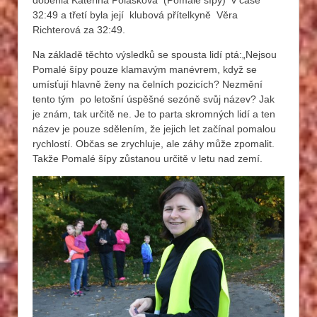
doběhla Kateřina Polášková (Pomalé šípy) v čase
32:49 a třetí byla její klubová přítelkyně Věra
Richterová za 32:49.
Na základě těchto výsledků se spousta lidí ptá:„Nejsou
Pomalé šípy pouze klamavým manévrem, když se
umísťují hlavně ženy na čelních pozicích? Nezmění
tento tým po letošní úspěšné sezóně svůj název? Jak
je znám, tak určitě ne. Je to parta skromných lidí a ten
název je pouze sdělením, že jejich let začínal pomalou
rychlostí. Občas se zrychluje, ale záhy může zpomalit.
Takže Pomalé šípy zůstanou určitě v letu nad zemí.