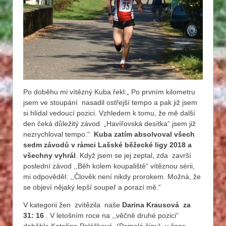
Po doběhu mi vítězný Kuba řekl:„ Po prvním kilometru
jsem ve stoupání nasadil ostřejší tempo a pak již jsem
si hlídal vedoucí pozici. Vzhledem k tomu, že mě další
den čeká důležitý závod „Havířovská desítka“ jsem již
nezrychloval tempo.“
Kuba zatím absolvoval všech
sedm závodů v rámci Lašské běžecké ligy 2018 a
všechny vyhrál
. Když jsem se jej zeptal, zda završí
poslední závod ,,Běh kolem koupaliště“ vítěznou sérii,
mi odpověděl: ,,Člověk není nikdy prorokem. Možná, že
se objeví nějaký lepší soupeř a porazí mě.“
V kategorii žen zvítězila naše
Darina Krausová za
31: 16
. V letošním roce na ,,věčně druhé pozici“