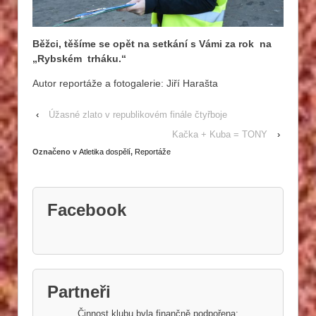
Běžci, těšíme se opět na setkání s Vámi za rok na
„Rybském trháku.“
Autor reportáže a fotogalerie: Jiří Harašta
‹
Úžasné zlato v republikovém finále čtyřboje
Kačka + Kuba = TONY
›
Označeno v
Atletika dospělí
,
Reportáže
Facebook
Partneři
Činnost klubu byla finančně podpořena: