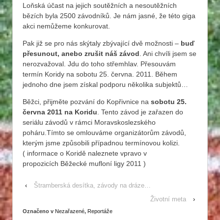
Loňská účast na jejich soutěžních a nesoutěžních
bězích byla 2500 závodníků. Je nám jasné, že této giga
akci nemůžeme konkurovat.
Pak již se pro nás skýtaly zbývající dvě možnosti –
buď
přesunout, anebo zrušit náš závod
. Ani chvíli jsem se
nerozvažoval. Jdu do toho střemhlav. Přesouvám
termín Koridy na sobotu 25. června. 2011. Během
jednoho dne jsem získal podporu několika subjektů…
Běžci, přijměte pozvání do Kopřivnice na
sobotu 25.
června 2011 na Koridu
. Tento závod je zařazen do
seriálu závodů v rámci Moravskoslezského
poháru.Tímto se omlouváme organizátorům závodů,
kterým jsme způsobili případnou termínovou kolizi.
( informace o Koridě naleznete vpravo v
propozicích Běžecké mufloní ligy 2011 )
‹
Štramberská desítka, závody na dráze…
Životní meta
›
Označeno v
Nezařazené
,
Reportáže