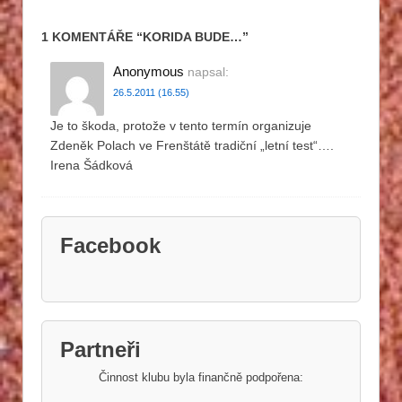
1 KOMENTÁŘE “
KORIDA BUDE…
”
Anonymous
napsal:
26.5.2011 (16.55)
Je to škoda, protože v tento termín organizuje
Zdeněk Polach ve Frenštátě tradiční „letní test“….
Irena Šádková
Facebook
Partneři
Činnost klubu byla finančně podpořena: