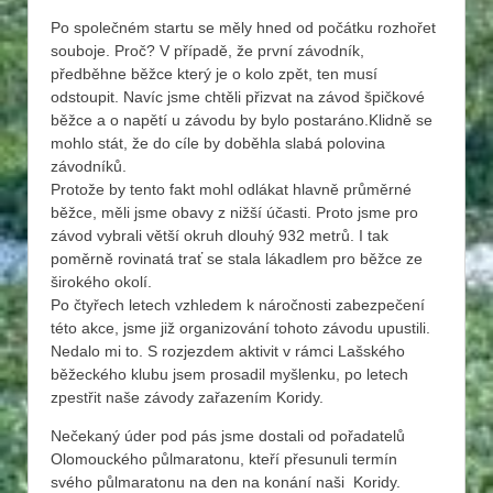
Po společném startu se měly hned od počátku rozhořet
souboje. Proč? V případě, že první závodník,
předběhne běžce který je o kolo zpět, ten musí
odstoupit. Navíc jsme chtěli přizvat na závod špičkové
běžce a o napětí u závodu by bylo postaráno.Klidně se
mohlo stát, že do cíle by doběhla slabá polovina
závodníků.
Protože by tento fakt mohl odlákat hlavně průměrné
běžce, měli jsme obavy z nižší účasti. Proto jsme pro
závod vybrali větší okruh dlouhý 932 metrů. I tak
poměrně rovinatá trať se stala lákadlem pro běžce ze
širokého okolí.
Po čtyřech letech vzhledem k náročnosti zabezpečení
této akce, jsme již organizování tohoto závodu upustili.
Nedalo mi to. S rozjezdem aktivit v rámci Lašského
běžeckého klubu jsem prosadil myšlenku, po letech
zpestřit naše závody zařazením Koridy.
Nečekaný úder pod pás jsme dostali od pořadatelů
Olomouckého půlmaratonu, kteří přesunuli termín
svého půlmaratonu na den na konání naši Koridy.