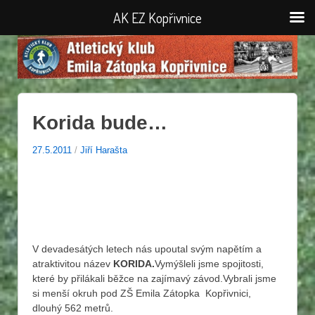
AK EZ Kopřivnice
Korida bude…
27.5.2011
/
Jiří Harašta
V devadesátých letech nás upoutal svým napětím a
atraktivitou název
KORIDA.
Vymýšleli jsme spojitosti,
které by přilákali běžce na zajímavý závod.Vybrali jsme
si menší okruh pod ZŠ Emila Zátopka Kopřivnici,
dlouhý 562 metrů.