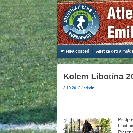
Atletika dospělí
Atletika děti a mlád
Kolem Libotína 2
8.10.2012
/
admin
Předpos
Libotíně
Prezent