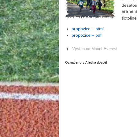
desátou
přírodní
šotolin
propozice – html
propozice – pdf
‹
Výstup na Mount Everest
Označeno v
Atletika dospělí