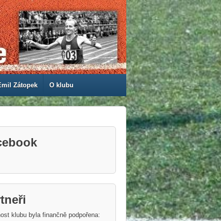
Emil Zátopek
O klubu
cebook
tneři
ost klubu byla finančně podpořena: