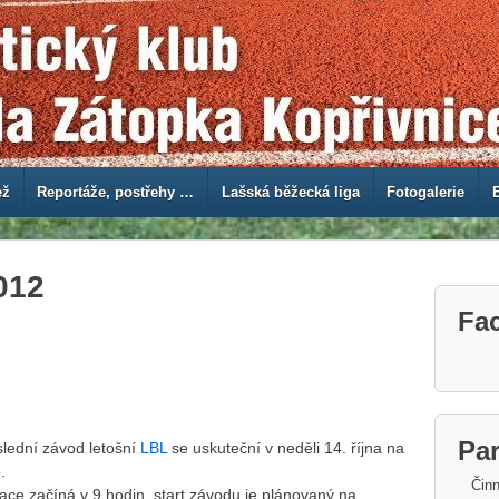
ež
Reportáže, postřehy …
Lašská běžecká liga
Fotogalerie
012
Fa
Par
lední závod letošní
LBL
se uskuteční v neděli 14. října na
.
Činn
ace začíná v 9 hodin, start závodu je plánovaný na