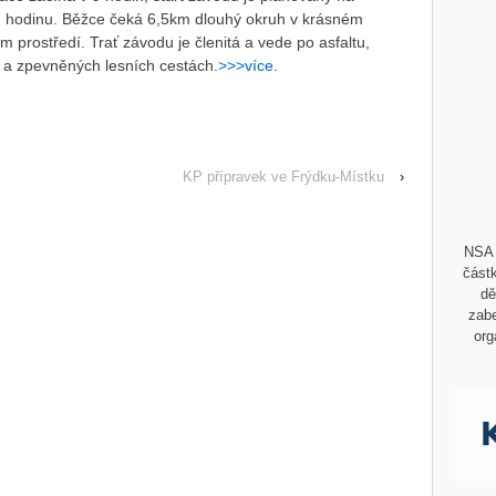
 hodinu. Běžce čeká 6,5km dlouhý okruh v krásném
m prostředí. Trať závodu je členitá a vede po asfaltu,
ě a zpevněných lesních cestách.
>>>více
.
KP přípravek ve Frýdku-Místku
›
NSA 
částk
dě
zabe
org