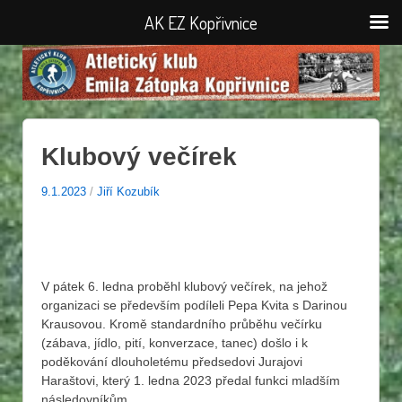
AK EZ Kopřivnice
Klubový večírek
9.1.2023
/
Jiří Kozubík
V pátek 6. ledna proběhl klubový večírek, na jehož
organizaci se především podíleli Pepa Kvita s Darinou
Krausovou. Kromě standardního průběhu večírku
(zábava, jídlo, pití, konverzace, tanec) došlo i k
poděkování dlouholetému předsedovi Jurajovi
Haraštovi, který 1. ledna 2023 předal funkci mladším
následovníkům.