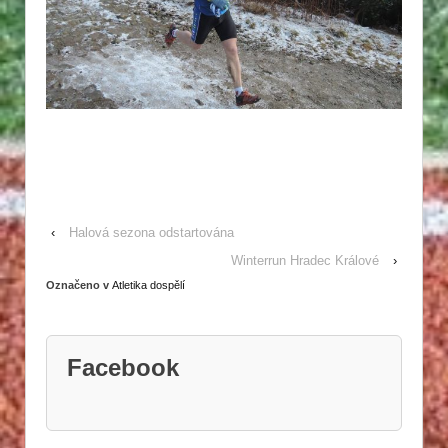
‹
Halová sezona odstartována
Winterrun Hradec Králové
›
Označeno v
Atletika dospělí
Facebook