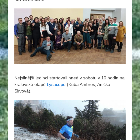
Nejsilnější jedinci startovali hned v sobotu v 10 hodin na
královské etapě
Lysacupu
(Kuba Ambros, Anička
Slívová).