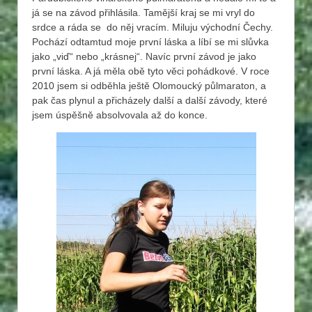
já se na závod přihlásila. Tamější kraj se mi vryl do
srdce a ráda se do něj vracím. Miluju východní Čechy.
Pochází odtamtud moje první láska a líbí se mi slůvka
jako „viď“ nebo „krásnej“. Navíc první závod je jako
první láska. A já měla obě tyto věci pohádkové. V roce
2010 jsem si odběhla ještě Olomoucký půlmaraton, a
pak čas plynul a přicházely další a další závody, které
jsem úspěšně absolvovala až do konce.