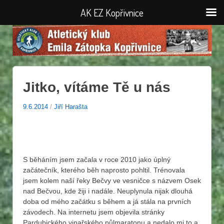
AK EZ Kopřivnice
Jitko, vítáme Tě u nás
9.6.2014
/
Jiří Harašta
S běháním jsem začala v roce 2010 jako úplný
začátečník, kterého běh naprosto pohltil. Trénovala
jsem kolem naší řeky Bečvy ve vesničce s názvem Osek
nad Bečvou, kde žiji i nadále. Neuplynula nijak dlouhá
doba od mého začátku s během a já stála na prvních
závodech. Na internetu jsem objevila stránky
Pardubického vinařského půlmaratonu a nedalo mi to a