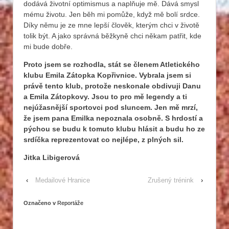
dodává životní optimismus a naplňuje mě. Dává smysl
mému životu. Jen běh mi pomůže, když mě bolí srdce.
Díky němu je ze mne lepší člověk, kterým chci v životě
tolik být. A jako správná běžkyně chci někam patřit, kde
mi bude dobře.
Proto jsem se rozhodla, stát se členem Atletického
klubu Emila Zátopka Kopřivnice. Vybrala jsem si
právě tento klub, protože neskonale obdivuji Danu
a Emila Zátopkovy. Jsou to pro mě legendy a ti
nejúžasnější sportovci pod sluncem. Jen mě mrzí,
že jsem pana Emilka nepoznala osobně. S hrdostí a
pýchou se budu k tomuto klubu hlásit a budu ho ze
srdíčka reprezentovat co nejlépe, z plných sil.
Jitka Libigerová
‹
Medailové Hranice
Zrušený trénink
›
Označeno v
Reportáže