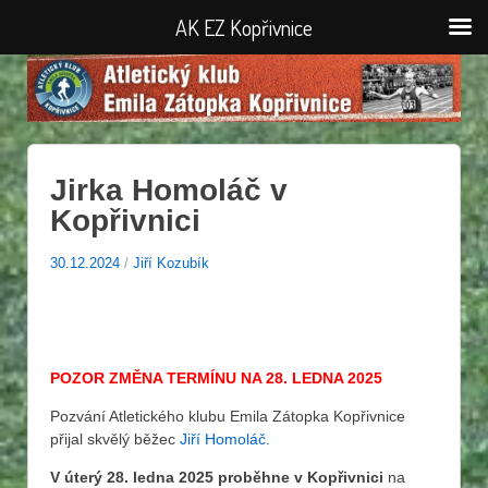
AK EZ Kopřivnice
Jirka Homoláč v
Kopřivnici
30.12.2024
/
Jiří Kozubík
POZOR ZMĚNA TERMÍNU NA 28. LEDNA 2025
Pozvání Atletického klubu Emila Zátopka Kopřivnice
přijal skvělý běžec
Jiří Homoláč
.
V úterý 28. ledna 2025 proběhne v Kopřivnici
na