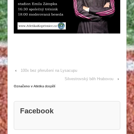
‹
100x bez přerušení na Lysacupu
Silvestrovský běh Hrabovou
›
Označeno v
Atletika dospělí
Facebook