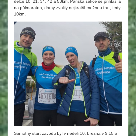
délce 10, 21, 34, 42 a 58km. Pánská sekce se přihlásila
na půlmaraton, dámy zvolily nejkratší možnou trať, tedy
10km.
Samotný start závodu byl v neděli 10. března v 9:15 a