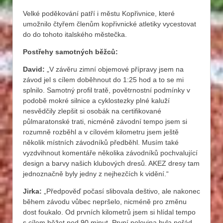
Velké poděkování patří i městu Kopřivnice, které
umožnilo čtyřem členům kopřivnické atletiky vycestovat
do do tohoto italského městečka.
Postřehy samotných běžců:
David:
„V závěru zimní objemové přípravy jsem na
závod jel s cílem doběhnout do 1:25 hod a to se mi
splnilo. Samotný profil tratě, povětrnostní podmínky v
podobě mokré silnice a cyklostezky plné kaluží
nesvědčily zlepšit si osobák na certifikované
půlmaratonské trati, nicméně závodní tempo jsem si
rozumně rozběhl a v cílovém kilometru jsem ještě
několik místních závodníků předběhl. Musím také
vyzdvihnout komentáře několika závodníků pochvalující
design a barvy našich klubových dresů. AKEZ dresy tam
jednoznačně byly jedny z nejhezčích k vidění.“
Jirka:
„Předpověď počasí slibovala deštivo, ale nakonec
během závodu vůbec nepršelo, nicméně pro změnu
dost foukalo. Od prvních kilometrů jsem si hlídal tempo
s cílem běžet pod 90 minut. První polovina byla pořád