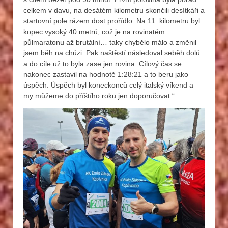
celkem v davu, na desátém kilometru skončili desítkáři a
startovní pole rázem dost prořídlo. Na 11. kilometru byl
kopec vysoký 40 metrů, což je na rovinatém
půlmaratonu až brutální… taky chybělo málo a změnil
jsem běh na chůzi. Pak naštěstí následoval seběh dolů
a do cíle už to byla zase jen rovina. Cílový čas se
nakonec zastavil na hodnotě 1:28:21 a to beru jako
úspěch. Úspěch byl koneckonců celý italský víkend a
my můžeme do příštího roku jen doporučovat.“