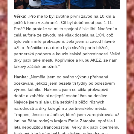
Věrka:
„Pro mě to byl životně první závod na 10 km a
ještě k tomu v zahraničí. Cíl byl doběhnout pod 1:11.
Proč? No protože se mi to spojení číslic líbí. Nadšení a
celá euforie ze závodu mě však dostala na 1:04, což
bylo velmi milé překvapení. Jela jsem si závod hlavně
užít a třešničkou na dortu byla skvělá parta běžců,
partnerská podpora a kouzlo italské pohostinnosti. Velké
díky patří také městu Kopřivnice a klubu AKEZ, že nám
takový zážitek umožnili.“
Hanka:
„Neměla jsem od svého výkonu přehnaná
očekávání, jelikož jsem běžela tři týdny po bolestivém
výronu kotníku. Nakonec jsem se cítila překvapivě
dobře a zaběhla si nejlepší osobní čas na desítce.
Nejvíce jsem si ale užila setkání s běžci různých
národností a díky kolegům z partnerského města
Trappes, Jessice a Joëlovi, které jsem zaregistrovala už
loni na Běhu rodným krajem Emila Zátopka, oprášila i
léta nepoužitou francouzštinu. Velký dík patří čipernému
Eraldovi, který nám byl fantastickým průvodcem a