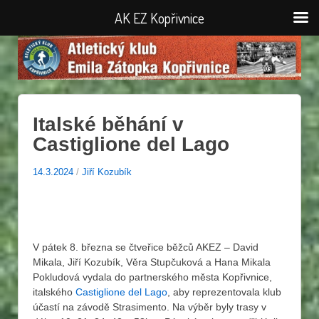
AK EZ Kopřivnice
Italské běhání v
Castiglione del Lago
14.3.2024
/
Jiří Kozubík
V pátek 8. března se čtveřice běžců AKEZ – David
Mikala, Jiří Kozubík, Věra Stupčuková a Hana Mikala
Pokludová vydala do partnerského města Kopřivnice,
italského
Castiglione del Lago
, aby reprezentovala klub
účastí na závodě Strasimento. Na výběr byly trasy v