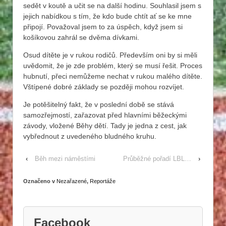
sedět v koutě a učit se na další hodinu. Souhlasil jsem s
jejich nabídkou s tím, že kdo bude chtít ať se ke mne
připojí. Považoval jsem to za úspěch, když jsem si
košíkovou zahrál se dvěma dívkami.
Osud dítěte je v rukou rodičů. Především oni by si měli
uvědomit, že je zde problém, který se musí řešit. Proces
hubnutí, přeci nemůžeme nechat v rukou malého dítěte.
Vštípené dobré základy se později mohou rozvíjet.
Je potěšitelný fakt, že v poslední době se stává
samozřejmostí, zařazovat před hlavními běžeckými
závody, vložené Běhy dětí. Tady je jedna z cest, jak
vybřednout z uvedeného bludného kruhu.
‹
Běh mezi náměstími
Průběžné pořadí LBL…
›
Označeno v
Nezařazené
,
Reportáže
Facebook