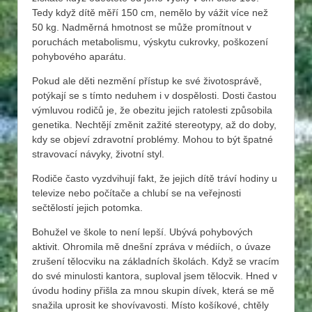
Tedy když dítě měří 150 cm, nemělo by vážit více než
50 kg. Nadměrná hmotnost se může promítnout v
poruchách metabolismu, výskytu cukrovky, poškození
pohybového aparátu.
Pokud ale děti nezmění přístup ke své životosprávě,
potýkají se s tímto neduhem i v dospělosti. Dosti častou
výmluvou rodičů je, že obezitu jejich ratolesti způsobila
genetika. Nechtějí změnit zažité stereotypy, až do doby,
kdy se objeví zdravotní problémy. Mohou to být špatné
stravovací návyky, životní styl.
Rodiče často vyzdvihují fakt, že jejich dítě tráví hodiny u
televize nebo počítače a chlubí se na veřejnosti
sečtělostí jejich potomka.
Bohužel ve škole to není lepší. Ubývá pohybových
aktivit. Ohromila mě dnešní zpráva v médiích, o úvaze
zrušení tělocviku na základních školách. Když se vracím
do své minulosti kantora, suploval jsem tělocvik. Hned v
úvodu hodiny přišla za mnou skupin dívek, která se mě
snažila uprosit ke shovívavosti. Místo košíkové, chtěly