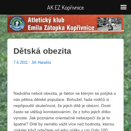
AK EZ Kopřivnice
Dětská obezita
7.6.2011
/
Jiří Harašta
Nadváha neboli obezita, je faktor se kterým se potýká u
nás pětina dětské populace. Bohužel, řada rodičů si
nepřipouští skutečnost, že jejich dítě je obézní. Dosti
často se utěšuji konstatováním, že z toho jejich dítko
vyroste. Jak poznáme orientačně nebezpečí že je to
špatné? Dítě by nemělo vážit více než hodnota, kterou
získáte když odečtete od jeho výšky v cm číslo 100.