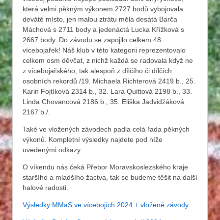
která velmi pěkným výkonem 2727 bodů vybojovala
deváté místo, jen malou ztrátu měla desátá Barča
Máchová s 2711 body a jedenáctá Lucka Křížková s
2667 body. Do závodu se zapojilo celkem 48
vícebojařek! Náš klub v této kategorii reprezentovalo
celkem osm děvčat, z nichž každá se radovala když ne
z vícebojařského, tak alespoň z dílčího či dílčích
osobních rekordů /19. Michaela Richterová 2419 b., 25.
Karin Fojtíková 2314 b., 32. Lara Quittová 2198 b., 33.
Linda Chovancová 2186 b., 35. Eliška Jadvidžáková
2167 b./.
Také ve vložených závodech padla celá řada pěkných
výkonů. Kompletní výsledky najdete pod níže
uvedenými odkazy.
O víkendu nás čeká Přebor Moravskoslezského kraje
staršího a mladšího žactva, tak se budeme těšit na další
halové radosti.
Výsledky MMaS ve vícebojích 2024 + vložené závody