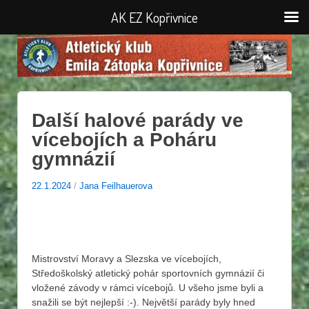
AK EZ Kopřivnice
Další halové parády ve
vícebojích a Poháru
gymnázií
22.1.2024
/
Jana Feilhauerova
Mistrovství Moravy a Slezska ve vícebojích,
Středoškolský atletický pohár sportovních gymnázií či
vložené závody v rámci vícebojů. U všeho jsme byli a
snažili se být nejlepší :-). Největší parády byly hned