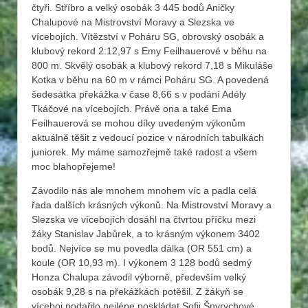
čtyři. Stříbro a velký osobák 3 445 bodů Aničky
Chalupové na Mistrovství Moravy a Slezska ve
vícebojích. Vítězství v Poháru SG, obrovský osobák a
klubový rekord 2:12,97 s Emy Feilhauerové v běhu na
800 m. Skvělý osobák a klubový rekord 7,18 s Mikuláše
Kotka v běhu na 60 m v rámci Poháru SG. A povedená
šedesátka překážka v čase 8,66 s v podání Adély
Tkáčové na vícebojích. Právě ona a také Ema
Feilhauerová se mohou díky uvedeným výkonům
aktuálně těšit z vedoucí pozice v národních tabulkách
juniorek. My máme samozřejmě také radost a všem
moc blahopřejeme!
Závodilo nás ale mnohem mnohem víc a padla celá
řada dalších krásných výkonů. Na Mistrovství Moravy a
Slezska ve vícebojích dosáhl na čtvrtou příčku mezi
žáky Stanislav Jabůrek, a to krásným výkonem 3402
bodů. Nejvíce se mu povedla dálka (OR 551 cm) a
koule (OR 10,93 m). I výkonem 3 128 bodů sedmý
Honza Chalupa závodil výborně, především velký
osobák 9,28 s na překážkách potěšil. Z žákyň se
víceboj podařilo nejlépe poskládat Sofii Šnyrychové,