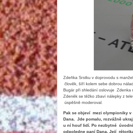
Zdeňka Srstku v doprovodu s manžel
člověk, šíří kolem sebe dobrou nálad
Bugár při shledání oslovuje Zdenka 
Zdeněk se těžko zbaví nálepky z tele
úspěšně moderoval.
Pak se objeví mezi olympioniky 
Dana. Jde pomalu, rozvážně ukrajuj
u ní houf lidí. Po nezbytné úvodn
odpoledne paní Dana. Její rétori