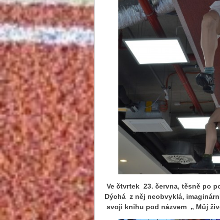
Ve čtvrtek 23. června, těsně po p
Dýchá z něj neobvyklá, imaginárn
svoji knihu pod názvem „ Můj živo