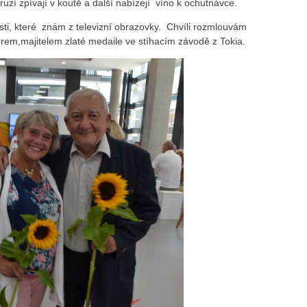
 druzí zpívají v koutě a další nabízejí víno k ochutnávce.
ti, které znám z televizní obrazovky. Chvíli rozmlouvám
rem,majitelem zlaté medaile ve stíhacím závodě z Tokia.