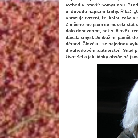
rozhodla otevřít pomyslnou Pando
o důvodu napsání knihy. Říká: ,,
ohrazuje tvrzení, že knihu začala p
Z ničeho nic jsem se musela stát s
dalo dost zabrat, než si člověk t
dávala smysl. Jelikož mi paměť do
dětství. Člověku se najednou vyb
dlouhodobém partnerství. Snad pro
život šel a jak lidsky obyčejně jsm