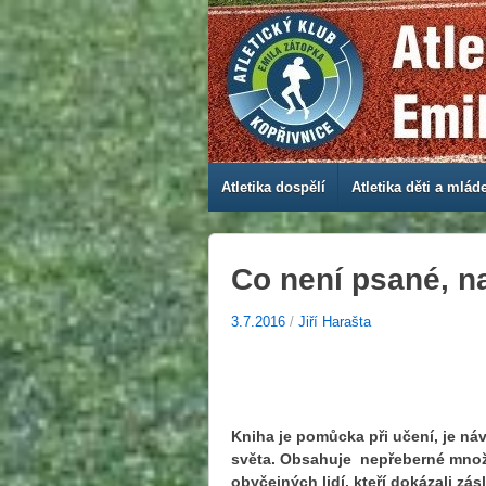
Atletika dospělí
Atletika děti a mlád
Co není psané, n
3.7.2016
/
Jiří Harašta
Kniha je pomůcka při učení, je n
světa. Obsahuje nepřeberné množst
obyčejných lidí, kteří dokázali zás