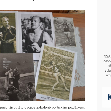
NSA 
částk
dě
zabe
org
ující život této dvojice zabalené politickým pozlátkem,