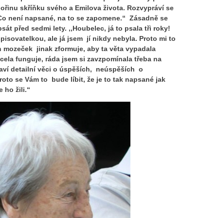
řinu skříňku svého a Emilova života. Rozvypráví se
Co není napsané, na to se zapomene.“ Zásadně se
sát před sedmi lety. ,,Houbelec, já to psala tři roky!
pisovatelkou, ale já jsem jí nikdy nebyla. Proto mi to
en mozeček jinak zformuje, aby ta věta vypadala
cela funguje, ráda jsem si zavzpomínala třeba na
aví detailní věci o úspěších, neúspěších o
to se Vám to bude líbit, že je to tak napsané jak
e ho žili.“