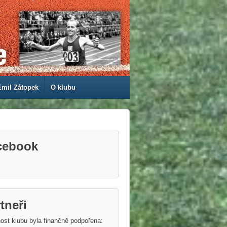
Emil Zátopek
O klubu
cebook
tneři
ost klubu byla finančně podpořena: