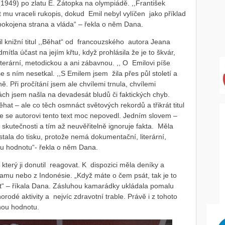
 (1949) po zlatu E. Zátopka na olympiádě. ,,František
t mu vraceli rukopis, dokud Emil nebyl vylíčen jako příklad
 spokojena strana a vláda“ – řekla o něm Dana.
il knižní titul ,,Běhat“ od francouzského autora Jeana
ítla účast na jejím křtu, když prohlásila že je to škvár,
erární, metodickou a ani zábavnou. ,, O Emilovi píše
e s ním nesetkal. ,,S Emilem jsem žila přes půl století a
ě. Při pročítání jsem ale chvílemi trnula, chvílemi
ch jsem našla na devadesát bludů či faktických chyb.
at – ale co těch osmnáct světových rekordů a třikrát titul
že se autorovi tento text moc nepovedl. Jedním slovem –
it skutečnosti a tím až neuvěřitelně ignoruje fakta. Měla
tala do tisku, protože nemá dokumentační, literární,
u hodnotu“- řekla o něm Dana.
 který ji donutil reagovat. K dispozici měla deníky a
amu nebo z Indonésie. „Když máte o čem psát, tak je to
et“ – říkala Dana. Zásluhou kamarádky ukládala pomalu
norodé aktivity a nejvíc zdravotní trable. Právě i z tohoto
ou hodnotu.