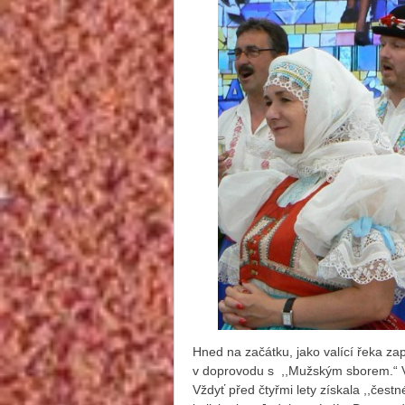
Hned na začátku, jako valící řeka za
v doprovodu s ,,Mužským sborem.“ V 
Vždyť před čtyřmi lety získala ,,čes