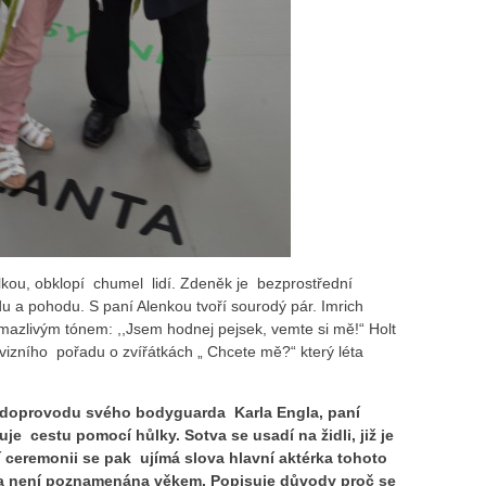
kou, obklopí chumel lidí. Zdeněk je bezprostřední
u a pohodu. S paní Alenkou tvoří sourodý pár. Imrich
mazlivým tónem: ,,Jsem hodnej pejsek, vemte si mě!“ Holt
vizního pořadu o zvířátkách „ Chcete mě?“ který léta
v doprovodu svého bodyguarda Karla Engla, paní
e cestu pomocí hůlky. Sotva se usadí na židli, již je
í ceremonii se pak ujímá slova hlavní aktérka tohoto
ka není poznamenána věkem. Popisuje důvody proč se