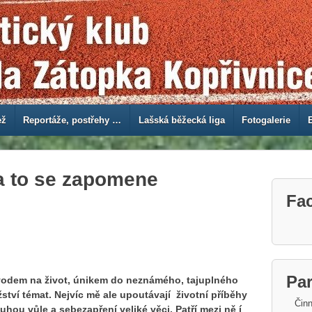
ež
Reportáže, postřehy …
Lašská běžecká liga
Fotogalerie
a to se zapomene
Fa
Par
ávodem na život, únikem do neznámého, tajuplného
ví témat. Nejvíc mě ale upoutávají životní příběhy
Činn
luhou vůle a sebezapření veliké věci. Patří mezi ně í