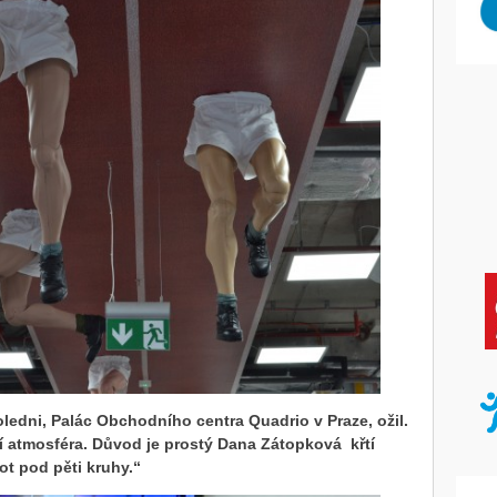
oledni, Palác Obchodního centra Quadrio v Praze, ožil.
í atmosféra. Důvod je prostý Dana Zátopková křtí
t pod pěti kruhy.“