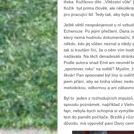
třeba Kožíkovo dílo ,,Vítězství vůle“
Kožík byl prima člověk, ale několikrá
pro pracující lid. Tedy tak, aby byla
Ještě větší nespokojenost u ní vzbud
Echenoze. Po jejím přečtení, Dana odm
který nemá hodnotu dokumentační, lit
někdo, kdo jej vůbec neznal a nikdy s
tak si troufám říci, že o něm vím hodn
nadávala. Na těch devadesáti stránká
Podle autora snad Emil ani neuměl běh
„sportovec roku“ na světě? Myslím, 
škvár! Pan spisovatel byl líný si ověř
jsem přání, aby se kniha vůbec nedos
metodickou, odbornou a ani zábavno
Byl to jeden z rozhodujících impulzů,
spoustu poznámek, například z Vietn
fajn, nebyla bych schopná si vymýšl
text do paměti počítače. Brzdili jí růz
důvodu má výpověď paní Dany cenn