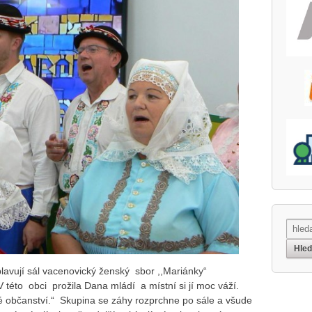
plavují sál vacenovický ženský sbor ,,Mariánky“
této obci prožila Dana mládí a místní si jí moc váží.
tné občanství.“ Skupina se záhy rozprchne po sále a všude