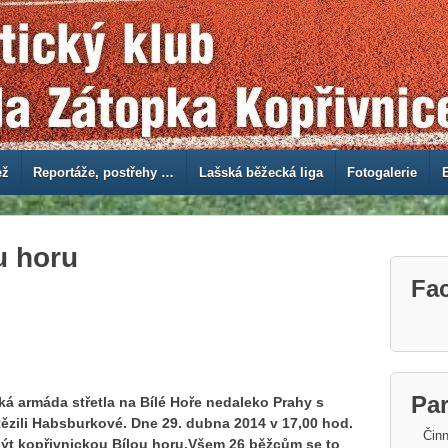
ež
Reportáže, postřehy …
Lašská běžecká liga
Fotogalerie
u horu
Fa
Par
á armáda střetla na Bílé Hoře nedaleko Prahy s
ězili Habsburkové. Dne 29. dubna 2014 v 17,00 hod.
Činn
být kopřivnickou Bílou horu.Všem 26 běžcům se to