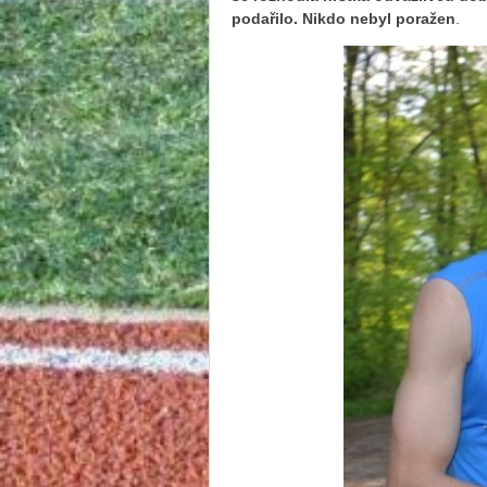
podařilo. Nikdo nebyl poražen
.