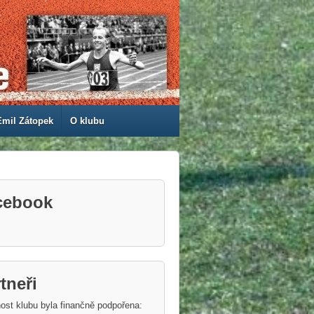
Emil Zátopek
O klubu
cebook
tneři
ost klubu byla finančně podpořena: