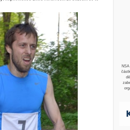
NSA 
částk
dě
zabe
org