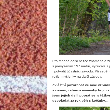
Pro mnohé další běžce znamenalo zdo
s převýšením 197 metrů, vycucala z 
potvrdit účastníci závodu. Při seběh
rojily myšlenky na další závody.
Zvláštní pozornost ve mne vzbudil
s časem, zatímco maminky bojoval
jsem jejich úsilí poprat se s těž
uspořádat za rok běh s kočárky….