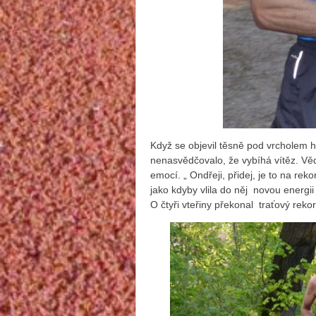
Když se objevil těsně pod vrcholem 
nenasvědčovalo, že vybíhá vítěz. Věd
emocí. „ Ondřeji, přidej, je to na reko
jako kdyby vlila do něj novou energii
O čtyři vteřiny překonal traťový rek