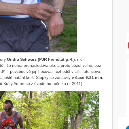
hory
Ondra Schwarz (PJR Frenštát p.R.)
, nic
ěl, že nemá pronásledovatele, a proto běžel volně, bez
rd!“ – povzbudivě jej hecovali rozhodčí v cíli. Tato slova,
 a ještě natáhl krok. Stopky se zastavily
v čase 9:21 min.
ord Kuby Ambrose z úvodního ročníku (r. 2011).