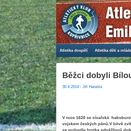
Atletika dospělí
Atletika děti a mlád
Běžci dobyli Bílo
30.4.2014
/
Jiří Harašta
V roce 1620 se císařská habsbursk
vojskem českých pánů.V bitvě zvít
se rozhodla hrstka odvážlivců do