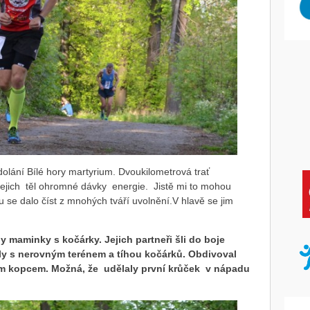
lání Bílé hory martyrium. Dvoukilometrová trať
jejich těl ohromné dávky energie. Jistě mi to mohou
u se dalo číst z mnohých tváří uvolnění.V hlavě se jim
y maminky s kočárky. Jejich partneři šli do boje
y s nerovným terénem a tíhou kočárků. Obdivoval
kým kopcem. Možná, že udělaly první krůček v nápadu