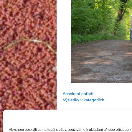
Absolutní pořadí
Výsledky v kategoriích
‹
Vydařený Běh Hrádkem
Označeno v
Reportáže
Abychom poskytli co nejlepší služby, používáme k ukládání a/nebo přístupu k