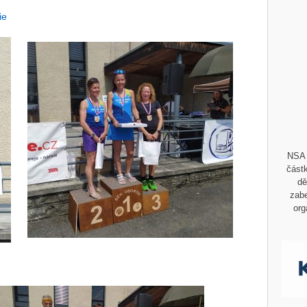
ie
NSA 
částk
dě
zabe
org