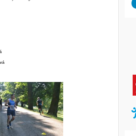
á
ová