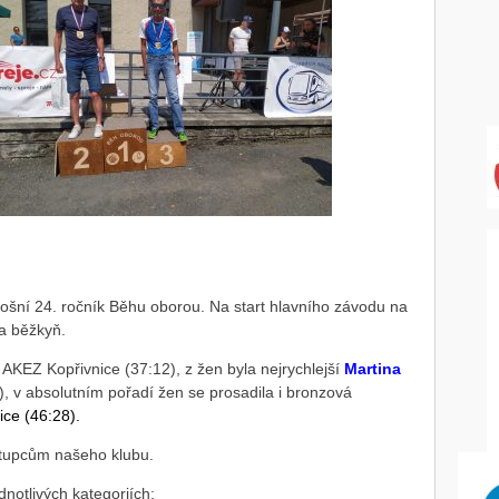
tošní 24. ročník Běhu oborou. Na start hlavního závodu na
 a běžkyň.
AKEZ Kopřivnice (37:12), z žen byla nejrychlejší
Martina
, v absolutním pořadí žen se prosadila i bronzová
ice (46:28)
.
ástupcům našeho klubu.
notlivých kategoriích: